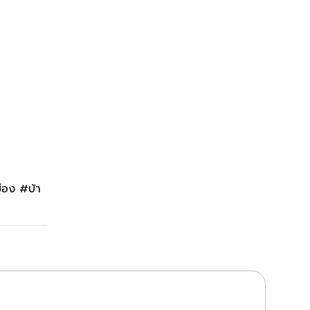
ือง #บ้า