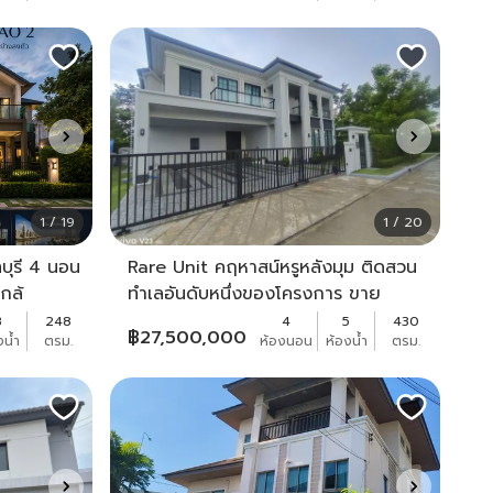
1 / 19
1 / 20
บุรี 4 นอน
Rare Unit คฤหาสน์หรูหลังมุม ติดสวน
กล้
ทำเลอันดับหนึ่งของโครงการ ขาย
คฤหาสน์หรู The City ปิ่นเกล้า–
3
248
4
5
430
฿
27,500,000
งน้ำ
ตรม.
ห้องนอน
ห้องน้ำ
ตรม.
พรานนก แบบบ้าน THE