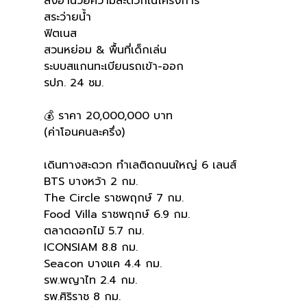
สิ่งอำนวยความสะดวกในโครงการ
สระว่ายน้ำ
ฟิตเนส
สวนหย่อม & พื้นที่เด็กเล่น
ระบบสแกนทะเบียนรถเข้า-ออก
รปภ. 24 ชม.
💰 ราคา 20,000,000 บาท
(ค่าโอนคนละครึ่ง)
เดินทางสะดวก ทำเลติดถนนใหญ่ 6 เลนส์
BTS บางหว้า 2 กม.
The Circle ราชพฤกษ์ 7 กม.
Food Villa ราชพฤกษ์ 6.9 กม.
ตลาดดอกไม้ 5.7 กม.
ICONSIAM 8.8 กม.
Seacon บางแค 4.4 กม.
รพ.พญาไท 2.4 กม.
รพ.ศิริราช 8 กม.