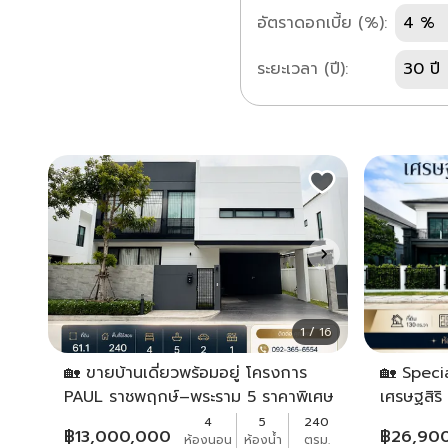
อัตราดอกเบี้ย (%):
4 %
ระยะเวลา (ปี):
30 ปี
1 / 16
🏡 ขายบ้านเดี่ยวพร้อมอยู่ โครงการ
🏡 Specia
PAUL ราชพฤกษ์–พระราม 5 ราคาพิเศษ
เศรษฐสิร
ใกล้วงเวียนพระราม 5
(Setthas
4
5
240
฿
13,000,000
฿
26,90
ห้องนอน
ห้องน้ำ
ตรม.