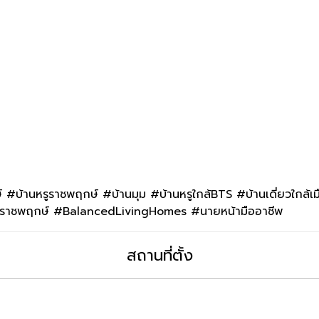
#บ้านหรูราชพฤกษ์ #บ้านมุม #บ้านหรูใกล้BTS #บ้านเดี่ยวใกล้เม
รูโซนราชพฤกษ์ #BalancedLivingHomes #นายหน้ามืออาชีพ
สถานที่ตั้ง