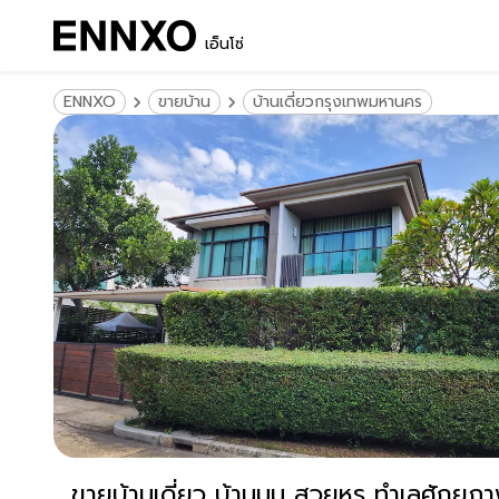
เอ็นโซ่
ENNXO
ขายบ้าน
บ้านเดี่ยวกรุงเทพมหานคร
ขายบ้านเดี่ยว บ้านมุม สวยหรู ทำเลศัก