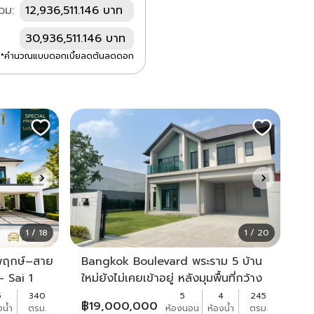
วม:
12,936,511.146 บาท
30,936,511.146 บาท
*คำนวณแบบดอกเบี้ยลดต้นลดดอก
1 / 18
1 / 20
ชพฤกษ์–สาย
Bangkok Boulevard พระราม 5 บ้าน
- Sai 1
ใหม่ยังไม่เคยเข้าอยู่ หลังมุมพื้นที่กว้าง
110 ตารางวา
ไม่มีเสาไฟฟ้าหรือสายไฟหน้าบังบ้าน🔥🔥
5
340
5
4
245
฿
19,000,000
งน้ำ
ตรม.
ห้องนอน
ห้องน้ำ
ตรม.