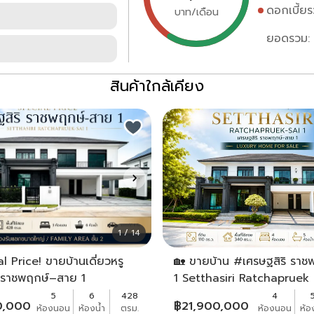
ดอกเบี้ยร
บาท/เดือน
ยอดรวม:
สินค้าใกล้เคียง
1 / 14
l Price! ขายบ้านเดี่ยวหรู
🏡 ขายบ้าน #เศรษฐสิริ รา
ิ ราชพฤกษ์–สาย 1
1 Setthasiri Ratchapruek 
iri Ratchapruek – Sai 1)
ราคาพิเศษ 21.9 ล้าน ที่ดิน 
5
6
428
4
0,000
฿
21,900,000
ห้องนอน
ห้องน้ำ
ตรม.
ห้องนอน
ห้อ