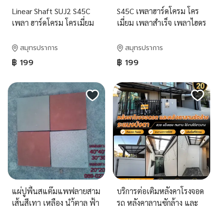
Linear Shaft SUJ2 S45C
S45C เพลาฮาร์ดโครม โคร
เพลา ฮาร์ดโครม โครเมี่ยม
เมี่ยม เพลาสำเร็จ เพลาไฮดร
ชุบแข็ง
อลิค ท่อไฮดรอลิค
สมุทรปราการ
สมุทรปราการ
฿ 199
฿ 199
แผ่ปูพื้นสแต๊มแพฟลายสาม
บริการต่อเติมหลังคาโรงจอด
เส้นสีเทา เหลือง นำ้ตาล ฟ้า
รถ หลังคาลานซักล้าง และ
ดำ
ระแนงบังตาสไตล์โมเดิร์น