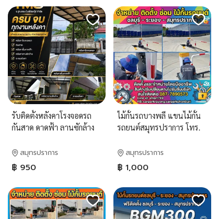
รับติดตั้งหลังคาโรงจอดรถ
ไม้กั้นรถบางพลี แขนไม้กั้น
กันสาด ดาดฟ้า ลานซักล้าง
รถยนต์สมุทรปราการ โทร.
และระแนงบังตา วัสดุเกรด
087-7890573 Line:
พรีเมียม แข็งแรง สวยงาม
interr789 ไม้กั้นรถยนต์
สมุทรปราการ
สมุทรปราการ
ทนทาน กันแดดกันฝนได้จริง
พัทยา ไม้กั้นรถศรีราชา
฿ 950
฿ 1,000
โดยทีมงานมืออาชีพ