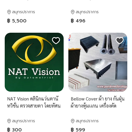
ป้องกันเครื่องจักร king cover
สมุทรปราการ
สมุทรปราการ
฿ 5,500
฿ 496
NAT Vision คลินิกแว่นตานั
Bellow Cover ผ้า ยาง กันฝุ่น
ทวิชั่น ตรวจสายตา โดยทัศน
ผ้ายางหุ้มเเกน เครื่องตัด
มาตร หมอสายตา
เลเซอร์ มีสีขาว สีดำ และ
เกียรตินิยม
แบบโลหะ
สมุทรปราการ
สมุทรปราการ
฿ 300
฿ 599