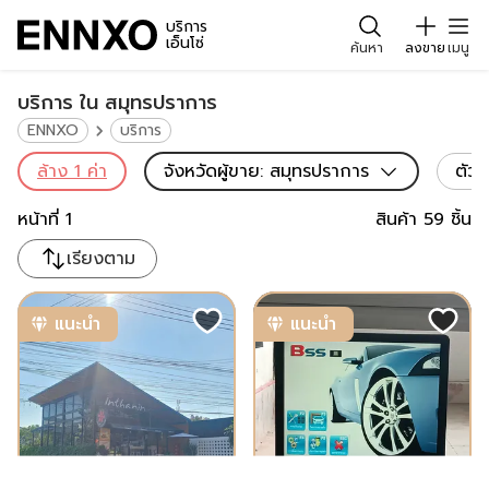
บริการ
เอ็นโซ่
ค้นหา
ลงขาย
เมนู
บริการ ใน สมุทรปราการ
ENNXO
บริการ
ล้าง
1
ค่า
จังหวัดผู้ขาย
:
สมุทรปราการ
ตัวก
หน้าที่
1
สินค้า
59
ชิ้น
เรียงตาม
แนะนำ
แนะนำ