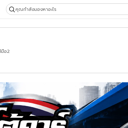
คุณกำลังมองหาอะไร
์มือ2