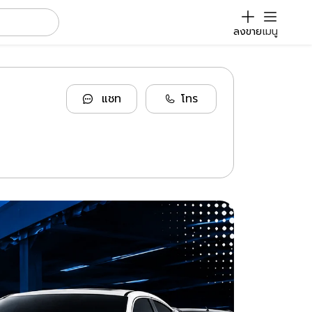
ลงขาย
เมนู
แชท
โทร