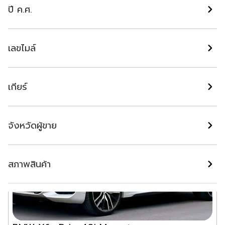
฿
2,890,000
ปี ค.ศ.
ผ่อนเริ่มต้น ฿
32,450
/ เดือน
53Motors สาขา2
แชท
เลขไมล์
กรุงเทพมหานคร
เกียร์
จังหวัดผู้ขาย
สภาพสินค้า