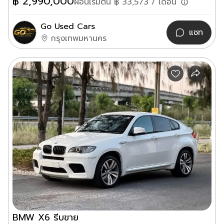
฿
2,990,000
ผ่อนเริ่มต้น ฿
33,573
/ เดือน
Go Used Cars
แชท
กรุงเทพมหานคร
BMW X6 รีบขาย