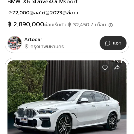
BMW X6 xDrive40i Msport
72,000
ออโต้
2023
สีขาว
฿
2,890,000
ผ่อนเริ่มต้น ฿
32,450
/ เดือน
Artocar
แชท
กรุงเทพมหานคร