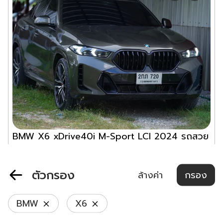
BMW X6 xDrive40i M-Sport LCI 2024 รถสวย
พร้อมใช้สุด
53,000
ออโต้
2024
อื่นๆ
ตัวกรอง
ล้างค่า
กรอง
฿
3,490,000
ผ่อนเริ่มต้น ฿
39,187
/ เดือน
BMW
X6
นดา รถสวย
แชท