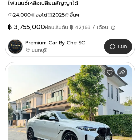
ไฟแนนซ์เหลือเปลี่ยนสัญญาได้
24,000
ออโต้
2025
อื่นๆ
฿
3,755,000
ผ่อนเริ่มต้น ฿
42,163
/ เดือน
Premium Car By Che SC
แชท
นนทบุรี