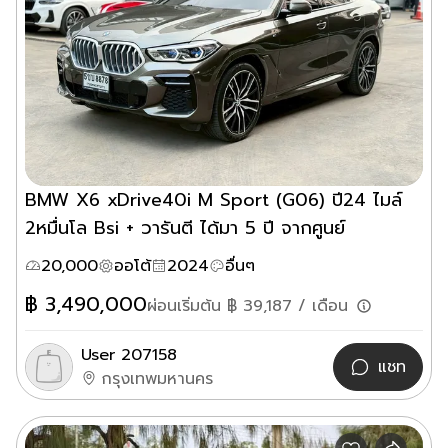
BMW X6 xDrive40i M Sport (G06) ปี24 ไมล์
2หมื่นโล Bsi + วารันตี ได้มา 5 ปี จากศูนย์
20,000
ออโต้
2024
อื่นๆ
฿
3,490,000
ผ่อนเริ่มต้น ฿
39,187
/ เดือน
User 207158
แชท
กรุงเทพมหานคร