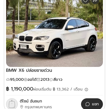
BMW X6 ปล่อยขายด่วน
95,000
ออโต้
2013
สีขาว
฿
1,190,000
ผ่อนเริ่มต้น ฿
13,362
/ เดือน
ดีไซน์ ฉันชนก
แชท
กรุงเทพมหานคร