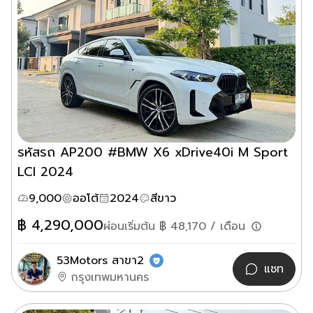
รหัสรถ AP200 #BMW X6 xDrive40i M Sport
LCI 2024
9,000
ออโต้
2024
สีขาว
฿
4,290,000
ผ่อนเริ่มต้น ฿
48,170
/ เดือน
53Motors สาขา2
แชท
กรุงเทพมหานคร