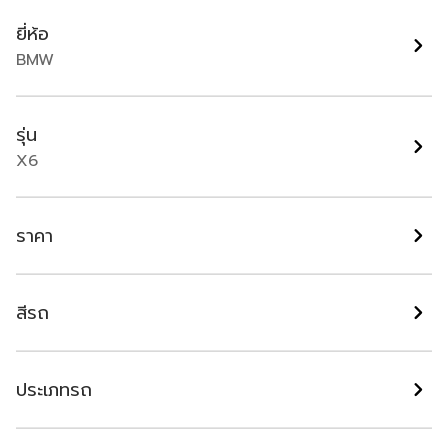
กรุงเทพมหานคร
ยี่ห้อ
BMW
รุ่น
X6
ราคา
สีรถ
รหัสรถ AP99 BMW X6 xDrive40i M Sport ปี
ประเภทรถ
2023
72,000
ออโต้
2023
สีขาว