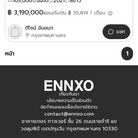
105,000
ออโต้
2021
สีขาว
฿
3,190,000
ผ่อนเริ่มต้น ฿
35,819
/ เดือน
ดีไซน์ ฉันชนก
แชท
กรุงเทพมหานคร
หน้า
1
เกี่ยวกับเรา
นโยบายความเป็นส่วนตัว
ข้อกำหนดและเงื่อนไขการใช้งาน
contact@ennxo.com
อาคารเกษร ทาวเวอร์ ชั้น 26 ถนนราชดำริ แข
วงลุมพินี เขตปทุมวัน กรุงเทพมหานคร 10330