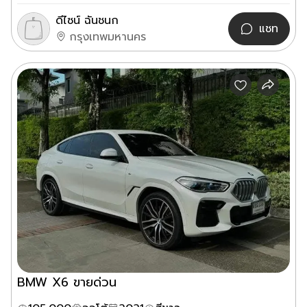
ดีไซน์ ฉันชนก
แชท
กรุงเทพมหานคร
BMW X6 ขายด่วน