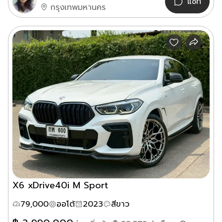
แชท
กรุงเทพมหานคร
X6 xDrive40i M Sport
79,000
ออโต้
2023
สีขาว