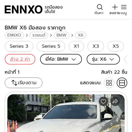
รถมือสอง
เอ็นโซ่
ค้นหา
ลงขาย
เมนู
BMW X6 มือสอง ราคาถูก
ENNXO
รถยนต์
BMW
X6
Series 3
Series 5
X1
X3
X5
ล้าง
2
ค่า
ยี่ห้อ
:
BMW
รุ่น
:
X6
ส
หน้าที่
1
สินค้า
22
ชิ้น
เรียงตาม
แสดงแบบ: