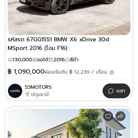
รหัสรถ 67GG1551 BMW X6 xDrive 30d
MSport 2016 (โฉม F16)
130,000
ออโต้
2016
สีดำ
฿
1,090,000
ผ่อนเริ่มต้น ฿
12,239
/ เดือน
53MOTORS
แชท
ปทุมธานี