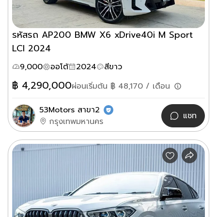
รหัสรถ AP200 BMW X6 xDrive40i M Sport
LCI 2024
9,000
ออโต้
2024
สีขาว
฿
4,290,000
ผ่อนเริ่มต้น ฿
48,170
/ เดือน
53Motors สาขา2
แชท
กรุงเทพมหานคร