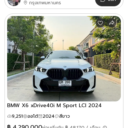
กรุงเทพมหานคร
BMW X6 xDrive40i M Sport LCI 2024
9,251
ออโต้
2024
สีขาว
฿
4,290,000
ผ่อนเริ่มต้น ฿
48,170
/ เดือน