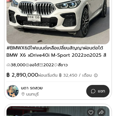
#BMWX6มีไฟแนนซ์เหลือเปลี่ยนสัญญาผ่อนต่อได้
BMW X6 xDrive40i M-Sport 2022จด2025 สี
ขาว
38,000
ออโต้
2022
สีขาว
฿
2,890,000
ผ่อนเริ่มต้น ฿
32,450
/ เดือน
นดา รถสวย
แชท
นนทบุรี