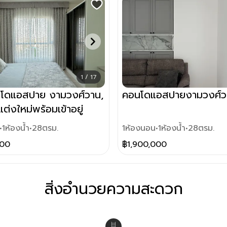
1 / 17
โดแอสปาย งามวงศ์วาน,
คอนโดแอสปายงามวงศ์ว
ต่งใหม่พร้อมเข้าอยู่
•
1
ห้องน้ำ
•
28
ตรม.
1
ห้องนอน
•
1
ห้องน้ำ
•
28
ตรม.
000
฿
1,900,000
สิ่งอำนวยความสะดวก