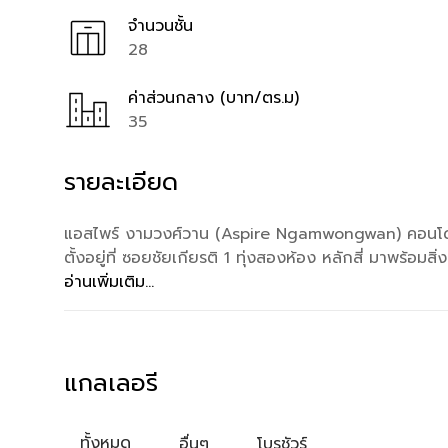
จำนวนชั้น
28
ค่าส่วนกลาง (บาท/ตร.ม)
35
รายละเอียด
แอสไพร์ งามวงศ์วาน (Aspire Ngamwongwan) คอนโด Hi
ตั้งอยู่ที่ ซอยชัยเกียรติ 1 ทุ่งสองห้อง หลักสี่ มาพร้
อ่านเพิ่มเติม...
แกลเลอรี
ทั้งหมด
อื่นๆ
โบรชัวร์