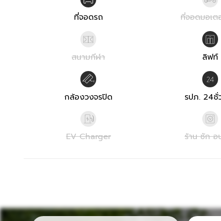
ที่จอดรถ
ที่จอดมอเตอ
สนามกีฬา
ลิฟท์
กล้องวงจรปิด
รปภ. 24ชั่
EV Charger
ร้าน ซัก อ