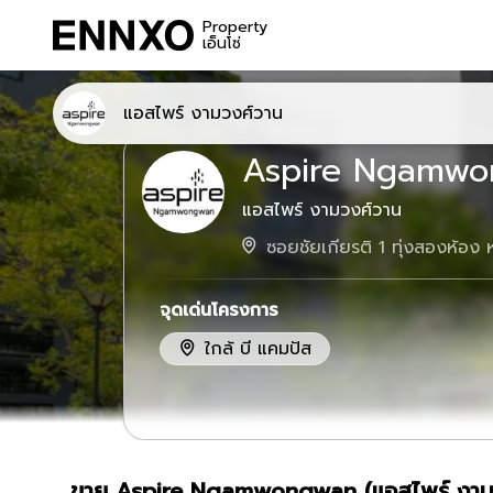
Property
เอ็นโซ่
แอสไพร์ งามวงศ์วาน
Aspire Ngamw
แอสไพร์ งามวงศ์วาน
ซอยชัยเกียรติ 1 ทุ่งสองห้อง ห
จุดเด่นโครงการ
ใกล้
บี แคมปัส
ขาย Aspire Ngamwongwan (แอสไพร์ งาม