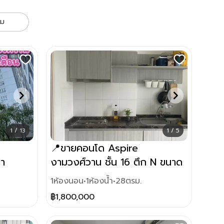
าม
1 / 13
1 / 5
📍ขายคอนโด Aspire
่า
งามวงศ์วาน ชั้น 16 ตึก N ขนาด
28.21 ตร.ม.
1
ห้องนอน
•
1
ห้องน้ำ
•
28
ตรม.
฿
1,800,000