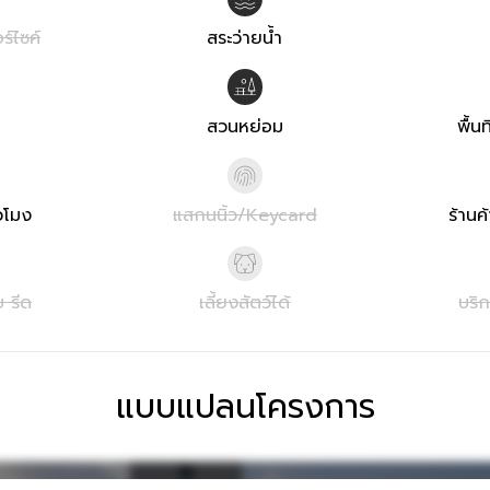
ร์ไซค์
สระว่ายน้ำ
สวนหย่อม
พื้น
วโมง
แสกนนิ้ว/Keycard
ร้านค
บ รีด
เลี้ยงสัตว์ได้
บริ
แบบแปลนโครงการ