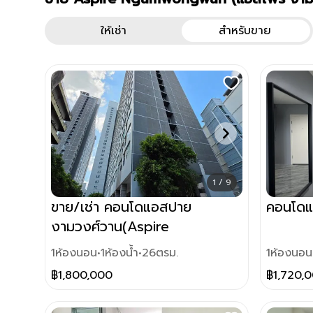
ยูนิตโครงการทั้งหมด
คอนโด
Aspire Ngamwongwan (แอสไ
คอนโด
ให้เช่า
สำหรับขาย
1 / 9
ขาย/เช่า คอนโดแอสปาย
คอนโดแ
งามวงศ์วาน(Aspire
Ngamwongwan) ใกล้เดอะมอลล์
1
ห้องนอน
•
1
ห้องน้ำ
•
26
ตรม.
1
ห้องนอน
งามวงศ์วาน
฿
1,800,000
฿
1,720,