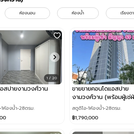
พร์ งามวงศ์วาน)
Aspire Ngamwongwan (แอสไพร์ งามวงศ์วาน)
ห้องนอน
ห้องน้ำ
เรียงต
1 / 20
อสปายงามวงศ์วาน
ขายขายคอนโดแอสปาย
งามวงศ์วาน (พร้อมผู้เช่ฝ
สัญญา47เดือน)
•
1
ห้องน้ำ
•
28
ตรม.
สตูดิโอ
•
1
ห้องน้ำ
•
28
ตรม.
000
฿
1,790,000