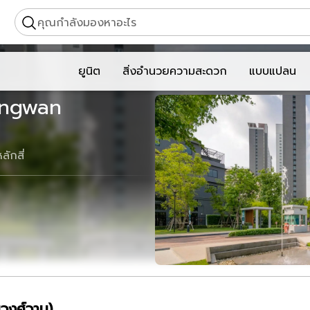
คุณกำลังมองหาอะไร
ยูนิต
สิ่งอำนวยความสะดวก
แบบแปลน
ongwan
ลักสี่
วงศ์วาน)