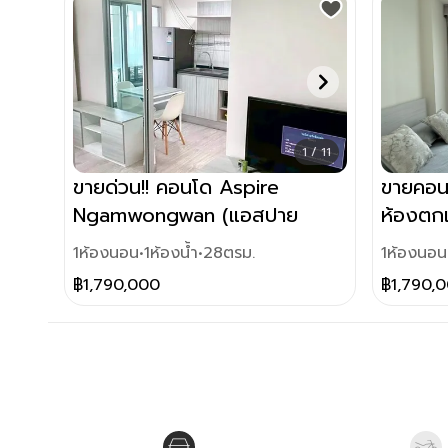
1 / 11
ขายด่วน!! คอนโด Aspire
ขายคอน
Ngamwongwan (แอสปาย
ห้องตกแ
งามวงศ์วาน) ใกล้เดอะมอลล์
1
ห้องนอน
•
1
ห้องน้ำ
•
28
ตรม.
1
ห้องนอน
งามวงศ์วาน มหาวิทยาลัยเกษตร
฿
1,790,000
฿
1,790,
รถไฟฟ้าสายสีแดง สถานีบางเขน