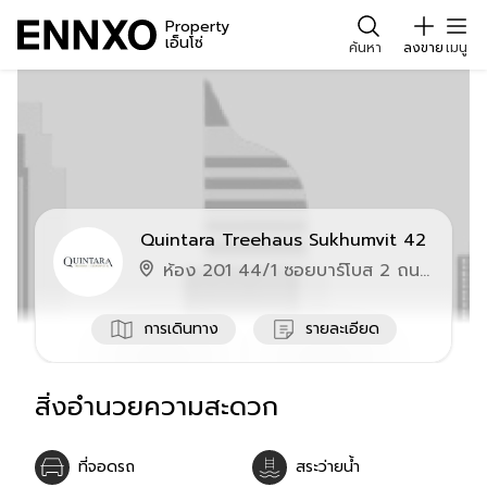
Property
เอ็นโซ่
ค้นหา
ลงขาย
เมนู
Quintara Treehaus Sukhumvit 42
ห้อง 201 44/1 ซอยบาร์โบส 2 ถนน
สุขุมวิท 42 แขวง พระโขนง เขต
คลองเตย
การเดินทาง
รายละเอียด
สิ่งอำนวยความสะดวก
ที่จอดรถ
สระว่ายน้ำ