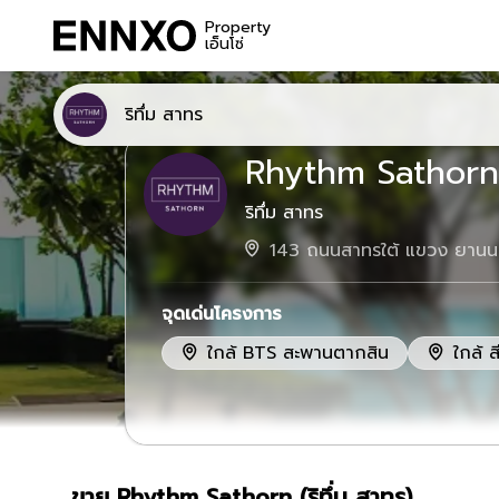
Property
เอ็นโซ่
ริทึ่ม สาทร
Rhythm Sathorn
ริทึ่ม สาทร
143 ถนนสาทรใต้ แขวง ยานน
จุดเด่นโครงการ
ใกล้
BTS
สะพานตากสิน
ใกล้
ส
ขาย Rhythm Sathorn (ริทึ่ม สาทร)