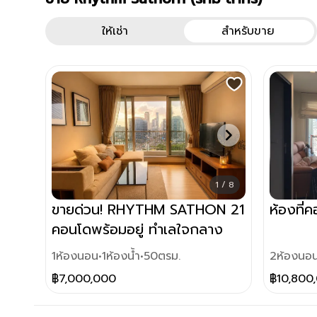
ยูนิตโครงการทั้งหมด
คอนโด
Rhythm Sathorn (ริทึ่ม สาทร)
คอนโด
R
ให้เช่า
สำหรับขาย
1 / 8
ขายด่วน! RHYTHM SATHON 21
ห้องที
คอนโดพร้อมอยู่ ทำเลใจกลาง
สาทร ใกล้ BTS เดินทางสะดวก
1
ห้องนอน
•
1
ห้องน้ำ
•
50
ตรม.
2
ห้องนอ
฿
7,000,000
฿
10,800