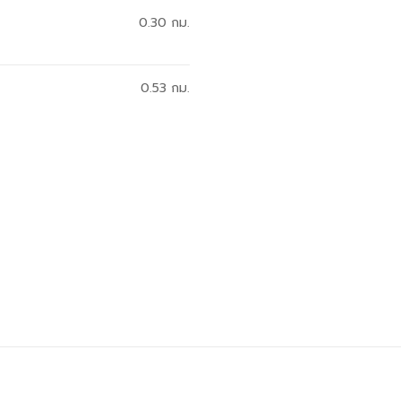
0.30
กม.
0.53
กม.