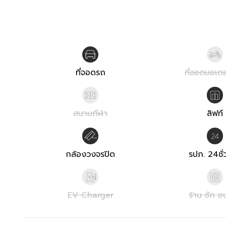
ที่จอดรถ
ที่จอดมอเตอ
สนามกีฬา
ลิฟท์
กล้องวงจรปิด
รปภ. 24ชั่
EV Charger
ร้าน ซัก อ