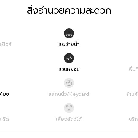
สิ่งอำนวยความสะดวก
ร์ไซค์
สระว่ายน้ำ
สวนหย่อม
พื้น
วโมง
แสกนนิ้ว/Keycard
ร้านค
บ รีด
เลี้ยงสัตว์ได้
บริ