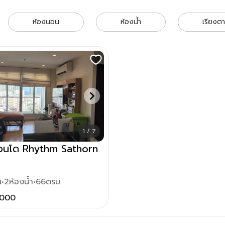
hythm Sathorn (ริทึ่ม สาทร)
ห้องนอน
ห้องน้ำ
เรียงต
1 / 7
่คอนโด Rhythm Sathorn
น
•
2
ห้องน้ำ
•
66
ตรม.
,000