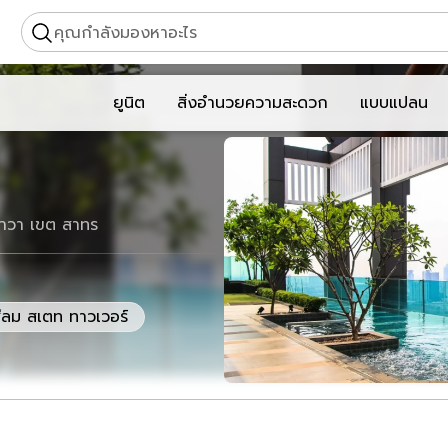
คุณกำลังมองหาอะไร
ยูนิต
สิ่งอำนวยความสะดวก
แบบแปลน
าวา เขต สาทร
ีลม สเตท ทาวเวอร์