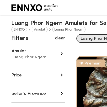
พระเครื่อง
เอ็นโซ่
Luang Phor Ngern Amulets for Sa
ENNXO
Amulet
Luang Phor Ngern
Filters
clear
Luang Phor N
Amulet
Luang Phor Ngern
Premium
Price
Seller's Province