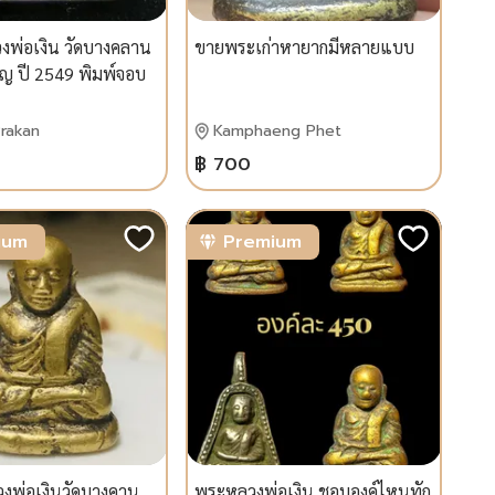
งพ่อเงิน วัดบางคลาน
ขายพระเก่าหายากมีหลายแบบ
ริญ ปี 2549 พิมพ์จอบ
ัลปาก้า สวยเข้มขลัง
ถึง 1400 รูป
rakan
Kamphaeng Phet
฿ 700
ium
Premium
วงพ่อเงินวัดบางคาน
พระหลวงพ่อเงิน ชอบองค์ไหนทัก