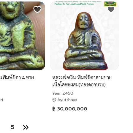
นพิมพ์ขี้ตา 4 ชาย
หลวงพ่อเงิน พิมพ์ขี้ตาสามชาย
เนื้อโลหะผสม(ทองดอกบวบ)
ปี2450-2460 แท้และทันยุค
Year 2450
ri
Ayutthaya
฿ 30,000,000
5