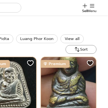
Sell
Menu
Pidta
Luang Phor Koon
View all
Sort
ium
Premium