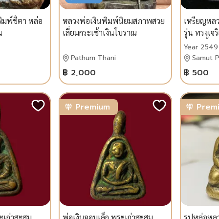
มพ์ขี้ตา หล่อ
หลวงพ่อเงินพิมพ์นิยมสภาพสวย
เหsียญหลว
น
เลี่ยมกระเช้าเงินโบราณ
รุ่น ทรงเจ
ใหญ่ เนื้ออ
Year 2549
เกจิร่วมเสก
Pathum Thani
Samut P
฿ 2,000
฿ 500
Premium
Prem
ระเก่าสะสม
พ่อเงินจอบเล็ก พระเก่าสะสม
รูปหล่อหล