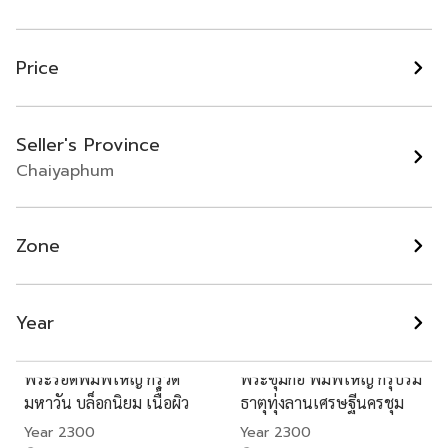
หลวงปู่ชม วัดทุ่งยาว
พระสมเด็จ ไม่ทราบวัด
Price
Chaiyaphum
Chaiyaphum
฿ 1,900
฿ 500
Seller's Province
Chaiyaphum
Zone
Year
พระรอดพิมพ์ใหญ่ กรุวัด
พระซุ้มกอ พิมพ์ใหญ่ กรุบรม
มหาวัน บล็อกนิยม เนื้อผิว
ธาตุทุ่งลานเศรษฐีนครชุม
พิกุล
บล็อกเจ้าเงาะ
Year 2300
Year 2300