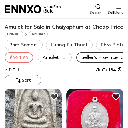
พระเครื่อง
เอ็นโซ่
Search
Sell
Menu
Amulet for Sale in Chaiyaphum at Cheap Price
ENNXO
Amulet
Phra Somdej
Luang Pu Thuat
Phra Pidta
ล้าง
1
ค่า
Amulet
Seller's Province
:
Ch
หน้าที่
1
สินค้า
184
ชิ้น
Sort