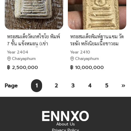
พระสมเด็จวัดเกศไชโย พิมพ์
พระสมเด็จพิมพ์ฐานแซม วัด
7 ชั้น แข้งหมอน (เข่า
ระฆัง หลังนิยมเนื้อขาวอม
ยก)มวลสารตุ๊บตั๊บ
เหลือง
Year 2404
Year 2410
Chaiyaphum
Chaiyaphum
฿ 2,500,000
฿ 10,000,000
Page
1
2
3
4
5
About Us
Privacy Policy