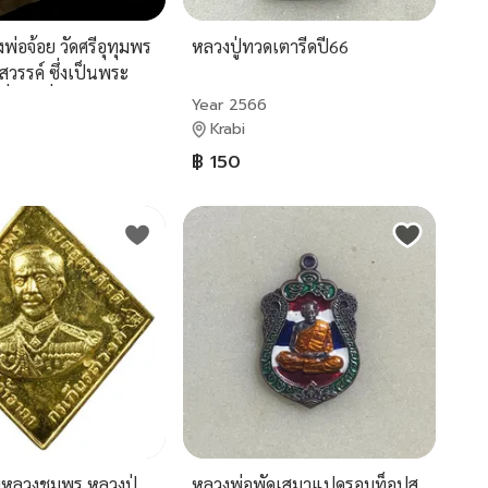
่อจ้อย วัดศรีอุทุมพร
หลวงปู่ทวดเตารีดปี66
สวรรค์ ซึ่งเป็นพระ
ื่อดัง ที่ผู้คนให้ความ
Year 2566
ธาอย่างมาก
Krabi
฿ 150
หลวงชุมพร หลวงปู่
หลวงพ่อพัดเสมาแปดรอบท็อปสุ