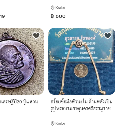
Krabi
119
฿ 600
เศรษฐีปี20 ปู่แหวน
สร้อยข้อมือหัวนะโม ด้านหลังเป็น
รูปพระบรมธาตุนครศรีธรรมราช
เนื้อเงินแท้92.6% ยาว6.5นิ้ว
Krabi