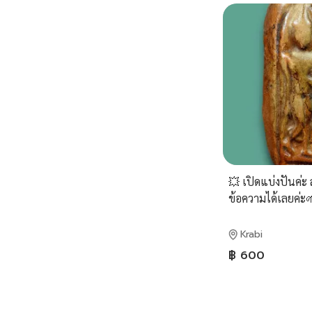
💥 เปิดแบ่งปันค่ะ
ข้อความได้เลยค่ะ
กันเอง🍒
Krabi
฿ 600