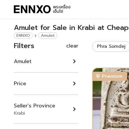
พระเครื่อง
เอ็นโซ่
Amulet for Sale in Krabi at Cheap
ENNXO
Amulet
Filters
clear
Phra Somdej
Amulet
Premium
Price
Seller's Province
Krabi