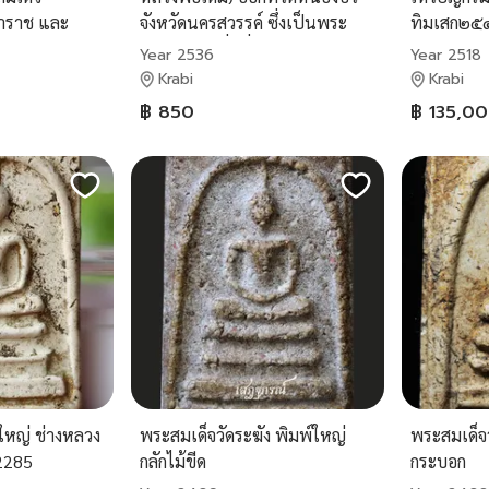
าราช และ
จังหวัดนครสวรรค์ ซึ่งเป็นพระ
ทิมเสก๒๕
ก
เกจิอาจารย์ที่มีชื่อเสียงอย่างมาก
Year 2536
Year 2518
วัตถุมงคลย้อนยุคที่ออกวัด
Krabi
Krabi
หนองบัว
฿ 850
฿ 135,0
ใหญ่ ช่างหลวง
พระสมเด็จวัดระฆัง พิมพ์ใหญ่
พระสมเด็จว
42285
กลักไม้ขีด
กระบอก