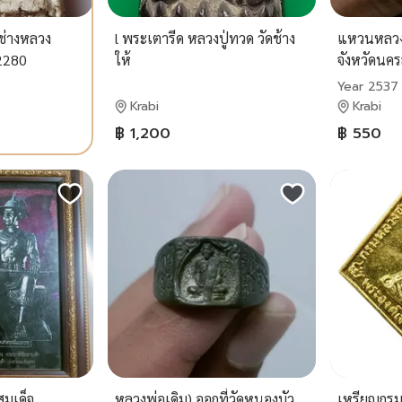
ช่างหลวง
l พระเตารีด หลวงปู่ทวด วัดช้าง
แหวนหลวงพ
42280
ให้
จังหวัดนคร
เกจิอาจารย์ช
Year 2537
เคารพศรัท
Krabi
Krabi
฿ 1,200
฿ 550
สมเด็จ
หลวงพ่อเดิม) ออกที่วัดหนองบัว
เหรียญกรม