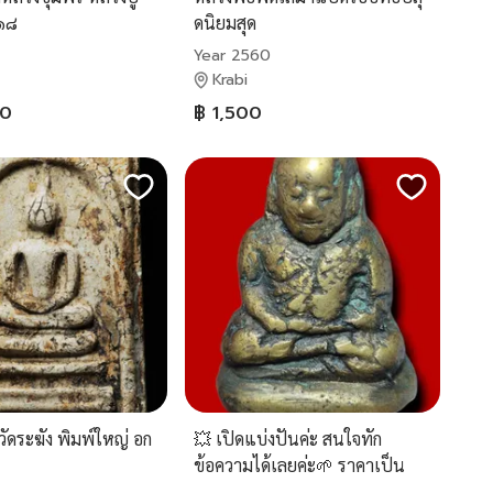
๑๘
ดนิยมสุด
Year 2560
Krabi
00
฿ 1,500
ัดระฆัง พิมพ์ใหญ่ อก
💥 เปิดแบ่งปันค่ะ สนใจทัก
ข้อความได้เลยค่ะ🌱 ราคาเป็น
กันเอง🍒