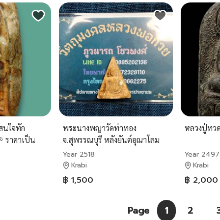
 สนใจทัก
พระนางพญาวัดท่าทอง
หลวงปู่ทวด
🌱 ราคาเป็น
จ.สุพรรณบุรี หลังยันต์อุณาโลม
ปี2518 หลวงพ่อกวย ลืมตาเสก
Year 2518
Year 2497
เนื้อผงพุทธคุณ
Krabi
Krabi
฿ 1,500
฿ 2,000
Page
1
2