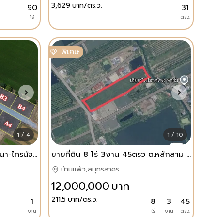
3,629
บาท/ตร.ว.
90
31
ไร่
ตรว.
พิเศษ
1 / 4
1 / 10
ที่ดินแบ่งขาย ทำเลทอง ทวีวัฒนา-ไทรน้อย นนทบุรี เนื้อที่แปลงละ 100 ตารางวา
ขายที่ดิน 8 ไร่ 3งาน 45ตรว ต.หลักสาม อ บ้านแพ้ว จ.สมุทรสาคร 12.2ล้านบาท
บ้านแพ้ว,สมุทรสาคร
12,000,000
บาท
211.5
บาท/ตร.ว.
1
8
3
45
งาน
ไร่
งาน
ตรว.