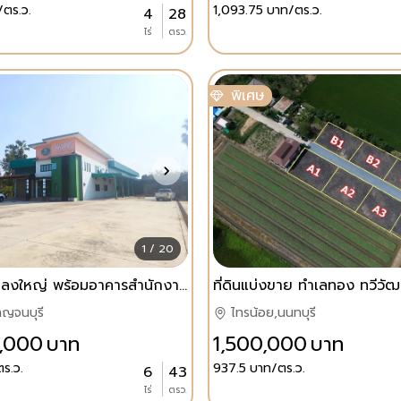
/ตร.ว.
1,093.75
บาท/ตร.ว.
4
28
ไร่
ตรว.
พิเศษ
1 / 20
ขายที่ดินแปลงใหญ่ พร้อมอาคารสำนักงาน ติดถนน ต.หนองขาว อ.ท่าม่วง จ.กาญจนบุรี
าญจนบุรี
ไทรน้อย,นนทบุรี
,000
บาท
1,500,000
บาท
ร.ว.
937.5
บาท/ตร.ว.
6
43
ไร่
ตรว.