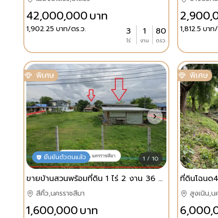
42,000,000
บาท
2,900,
1,902.25
บาท/ตร.ว.
1,812.5
บาท/
3
1
80
ไร่
งาน
ตรว.
พิเศษ
พิเศษ
ยืนยันตัวตนแล้ว
1 / 10
ขายบ้านสวนพร้อมที่ดิน 1 ไร่ 2 งาน 36 ตร.ว. วิวภูเขา อ.สีคิ้ว จ.นครราชสีมา ราคา 1.6 ล้าน
สีคิ้ว,นครราชสีมา
สูงเนิน,น
1,600,000
บาท
6,000,