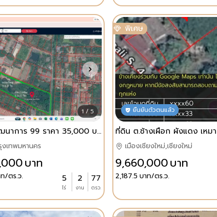
พิเศษ
ยืนยันตัวตนแล้ว
1 / 5
ขายที่ดินพัฒนาการ 99 ราคา 35,000 บาท/ ตร.วา
รุงเทพมหานคร
เมืองเชียงใหม่,เชียงใหม่
,000
บาท
9,660,000
บาท
ท/ตร.ว.
2,187.5
บาท/ตร.ว.
5
2
77
ไร่
งาน
ตรว.