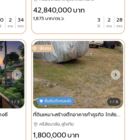
42,840,000
บาท
1,875
บาท/ตร.ว.
0
2
34
3
2
28
ร่
งาน
ตรว.
ไร่
งาน
ตรว.
พิเศษ
ยืนยันตัวตนแล้ว
1 / 3
1 / 8
างชี
ที่ดินเหมาะสร้างตึกอาคารทำธุรกิจ ใกล้ธ.ออมสิน ศรีสัชนาลัย
ศรีสัชนาลัย,สุโขทัย
1,800,000
บาท