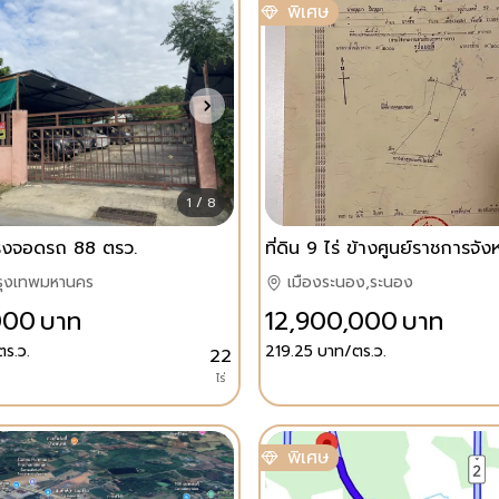
พิเศษ
1 / 8
รงจอดรถ 88 ตรว.
รุงเทพมหานคร
เมืองระนอง,ระนอง
000
บาท
12,900,000
บาท
ร.ว.
219.25
บาท/ตร.ว.
22
ไร่
พิเศษ