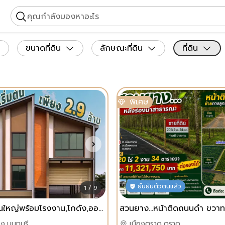
คุณกำลังมองหาอะไร
ขนาดที่ดิน
ลักษณะที่ดิน
ที่ดิน
พิเศษ
ยืนยันตัวตนแล้ว
1 / 9
ที่ดินติดถนนใหญ่พร้อมโรงงาน,โกดัง,ออฟฟิศใหม่ราคาเพียง2.9ล้านบาทเท่านั้น โทร 091-115-1105
ง,นนทบุรี
เมืองตราด,ตราด