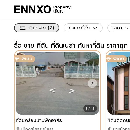
Property
เอ็นโซ่
ตัวกรอง
(2)
ทำเล/ที่ตั้ง
ราคา
ซื้อ ขาย ที่ดิน ที่ดินเปล่า ค้นหาที่ดิน ราคาถูก
พิเศษ
พิเศษ
1 / 13
ที่ดินพร้อมบ้านพักอาศัย
เมืองยโสธร,ยโสธร
บางบัวทอ