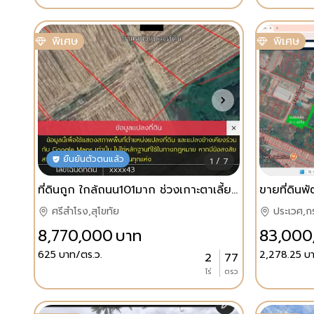
พิเศษ
พิเศษ
ยืนยันตัวตนแล้ว
1 / 7
ที่ดินถูก ใกล้ถนน101มาก ช่วงเกาะตาเลี้ยง อ.ศรีสำโรง เหมาะการลงทุนพัฒนาอสังหา ธุรกิจ เก็บไว้เพื่ออนาคต
ศรีสำโรง,สุโขทัย
ประเวศ,ก
8,770,000
บาท
83,000
625
บาท/ตร.ว.
2,278.25
บา
2
77
ไร่
ตรว.