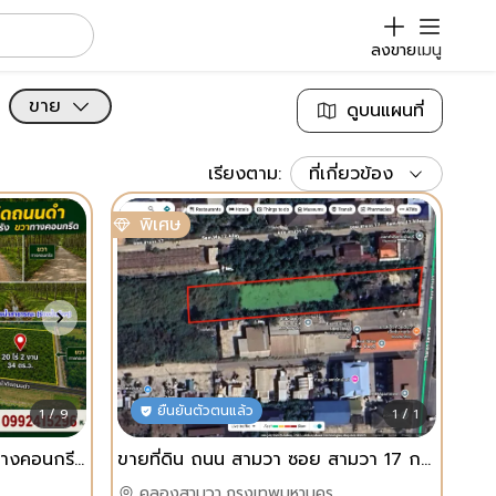
ลงขาย
เมนู
ขาย
ดูบนแผนที่
เรียงตาม:
ที่เกี่ยวข้อง
พิเศษ
ยืนยันตัวตนแล้ว
1 / 9
1 / 1
สวนยาง...หน้าติดถนนดำ ขวาทางคอนกรีด ซ้ายทางลูกรัง หลังร่องน้ำสาธารณะ 📌เนื้อที่ 20 ไร่ 2 งาน 34 ตารางวา ต.เนินทราย อ.เมืองตราด จ.ตราด
ขายที่ดิน ถนน สามวา ซอย สามวา 17 กรุงเทพ
คลองสามวา,กรุงเทพมหานคร