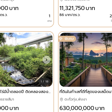
000
บาท
11,321,750
บาท
ตร.ว.
86
บาท/ตร.ว.
1
2
งาน
ไ
พิเศษ
1 / 18
ที่ดินโฉนด4ไร่มีน้ำตลอดปี ติดคลองสองด้าน อ.สูงเนิน จ.นครราชสีมา
ที่ดินในทำเลที่ดีที่สุดของเสม็ดน
ครราชสีมา
ตะกั่วทุ่ง,พังงา
000
บาท
630,000,000
บาท