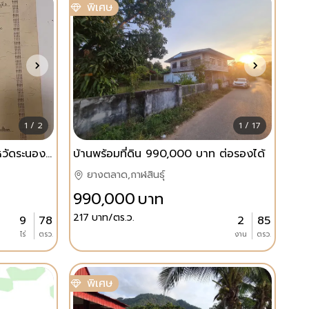
พิเศษ
1 / 2
1 / 17
ที่ดิน 9 ไร่ ข้างศูนย์ราชการจังหวัดระนอง ใกล้สนามบิน บ่อน้ำพุร้อน
บ้านพร้อมที่ดิน 990,000 บาท ต่อรองได้
ยางตลาด,กาฬสินธุ์
990,000
บาท
217
บาท/ตร.ว.
9
78
2
85
ไร่
ตรว.
งาน
ตรว.
พิเศษ