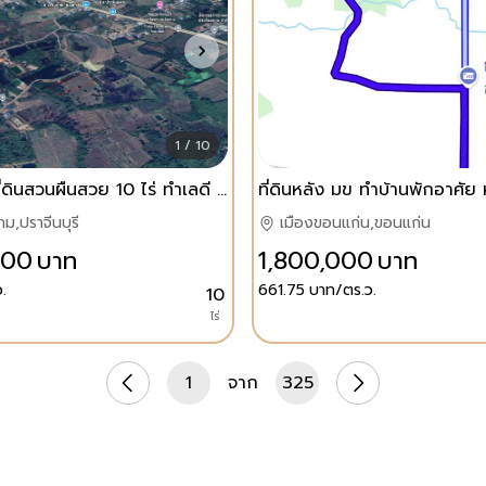
1 / 10
ขายด่วน! ที่ดินสวนผืนสวย 10 ไร่ ทำเลดี ใกล้ถนนสุวรรณศร (สาย 33) ต.หนองแสง อ.ประจันตคาม จ.ปราจีนบุรี
ม,ปราจีนบุรี
เมืองขอนแก่น,ขอนแก่น
000
บาท
1,800,000
บาท
.
661.75
บาท/ตร.ว.
10
ไร่
1
จาก
325