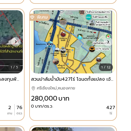
พิเศษ
1 / 5
1 / 12
ที่ดิน ต.ช้างเผือก ผังแดง เหมาะลงทุนพัฒนา โรงแรมบูทีค อพาร์ทเม้นท์ ทาวน์เฮ้าส/บ้าน์หลายหลัง
สวนปาล์มน้ำมัน427ไร่ โฉนดทั้งแปลง เจ้าของขายเอง มีระบบน้ำ ติดชลประทาน
ศรีเชียงใหม่,หนองคาย
280,000
บาท
0
บาท/ตร.ว.
2
76
427
งาน
ตรว.
ไร่