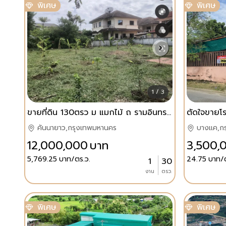
พิเศษ
พิเศษ
1 / 3
ขายที่ดิน 130ตรว ม แมกไม้ ถ รามอินทรา ม ติดรถไฟฟ้าสายสีชมพู
ตัดใจขายโ
คันนายาว,กรุงเทพมหานคร
บางแค,ก
12,000,000
บาท
3,500,
5,769.25
บาท/ตร.ว.
24.75
บาท/ต
1
30
งาน
ตรว.
พิเศษ
พิเศษ