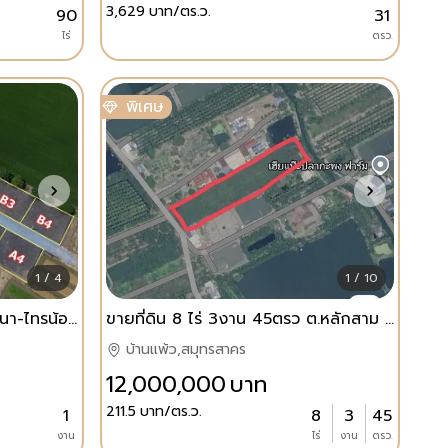
3,629
บาท/ตร.ว.
90
31
ไร่
ตรว.
พิเศษ
1 / 4
1 / 10
ที่ดินแบ่งขาย ทำเลทอง ทวีวัฒนา-ไทรน้อย นนทบุรี เนื้อที่แปลงละ 100 ตารางวา
ขายที่ดิน 8 ไร่ 3งาน 45ตรว ต.หลักสาม อ บ้านแพ้ว จ.สมุทรสาคร 12.2ล้านบาท
บ้านแพ้ว,สมุทรสาคร
12,000,000
บาท
211.5
บาท/ตร.ว.
1
8
3
45
งาน
ไร่
งาน
ตรว.