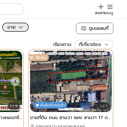
ลงขาย
เมนู
ขาย
ดูบนแผนที่
เรียงตาม:
ที่เกี่ยวข้อง
พิเศษ
ยืนยันตัวตนแล้ว
1 / 9
1 / 1
สวนยาง...หน้าติดถนนดำ ขวาทางคอนกรีด ซ้ายทางลูกรัง หลังร่องน้ำสาธารณะ 📌เนื้อที่ 20 ไร่ 2 งาน 34 ตารางวา ต.เนินทราย อ.เมืองตราด จ.ตราด
ขายที่ดิน ถนน สามวา ซอย สามวา 17 กรุงเทพ
คลองสามวา,กรุงเทพมหานคร