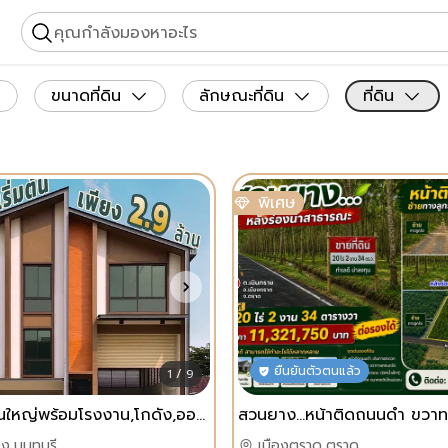
คุณกำลังมองหาอะไร
ขนาดที่ดิน
ลักษณะที่ดิน
ที่ดิน
พิเศษ
ยืนยันตัวตนแล้ว
1 / 9
ที่ดินติดถนนใหญ่พร้อมโรงงาน,โกดัง,ออฟฟิศใหม่ราคาเพียง2.9ล้านบาทเท่านั้น โทร 091-115-1105
ง,นนทบุรี
เมืองตราด,ตราด