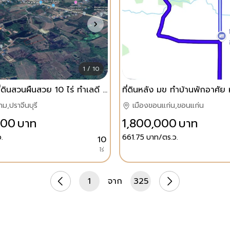
1 / 10
ขายด่วน! ที่ดินสวนผืนสวย 10 ไร่ ทำเลดี ใกล้ถนนสุวรรณศร (สาย 33) ต.หนองแสง อ.ประจันตคาม จ.ปราจีนบุรี
ม,ปราจีนบุรี
เมืองขอนแก่น,ขอนแก่น
000
บาท
1,800,000
บาท
.
661.75
บาท/ตร.ว.
10
ไร่
1
จาก
325