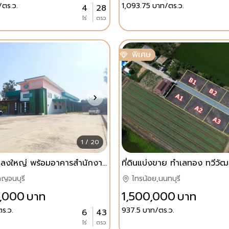
/ตร.ว.
1,093.75
บาท/ตร.ว.
4
28
ไร่
ตรว.
พิเศษ
1 / 20
ขายที่ดินแปลงใหญ่ พร้อมอาคารสำนักงาน ติดถนน ต.หนองขาว อ.ท่าม่วง จ.กาญจนบุรี
าญจนบุรี
ไทรน้อย,นนทบุรี
,000
บาท
1,500,000
บาท
ร.ว.
937.5
บาท/ตร.ว.
6
43
ไร่
ตรว.