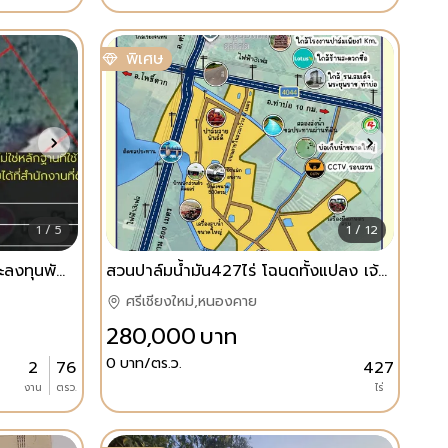
พิเศษ
1 / 5
1 / 12
ที่ดิน ต.ช้างเผือก ผังแดง เหมาะลงทุนพัฒนา โรงแรมบูทีค อพาร์ทเม้นท์ ทาวน์เฮ้าส/บ้าน์หลายหลัง
สวนปาล์มน้ำมัน427ไร่ โฉนดทั้งแปลง เจ้าของขายเอง มีระบบน้ำ ติดชลประทาน
ศรีเชียงใหม่,หนองคาย
280,000
บาท
0
บาท/ตร.ว.
2
76
427
งาน
ตรว.
ไร่