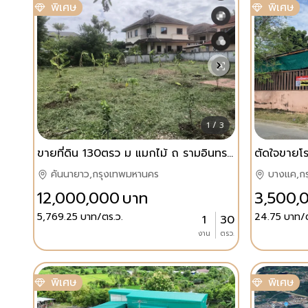
พิเศษ
พิเศษ
1 / 3
ขายที่ดิน 130ตรว ม แมกไม้ ถ รามอินทรา ม ติดรถไฟฟ้าสายสีชมพู
ตัดใจขายโ
คันนายาว,กรุงเทพมหานคร
บางแค,ก
12,000,000
บาท
3,500,
5,769.25
บาท/ตร.ว.
24.75
บาท/ต
1
30
งาน
ตรว.
พิเศษ
พิเศษ