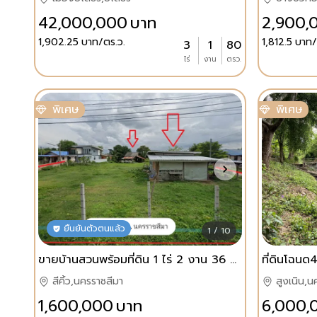
42,000,000
บาท
2,900,
1,902.25
บาท/ตร.ว.
1,812.5
บาท/
3
1
80
ไร่
งาน
ตรว.
พิเศษ
พิเศษ
ยืนยันตัวตนแล้ว
1 / 10
ขายบ้านสวนพร้อมที่ดิน 1 ไร่ 2 งาน 36 ตร.ว. วิวภูเขา อ.สีคิ้ว จ.นครราชสีมา ราคา 1.6 ล้าน
สีคิ้ว,นครราชสีมา
สูงเนิน,น
1,600,000
บาท
6,000,