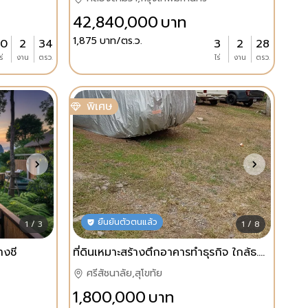
42,840,000
บาท
1,875
บาท/ตร.ว.
0
2
34
3
2
28
ร่
งาน
ตรว.
ไร่
งาน
ตรว.
พิเศษ
ยืนยันตัวตนแล้ว
1 / 3
1 / 8
างชี
ที่ดินเหมาะสร้างตึกอาคารทำธุรกิจ ใกล้ธ.ออมสิน ศรีสัชนาลัย
ศรีสัชนาลัย,สุโขทัย
1,800,000
บาท