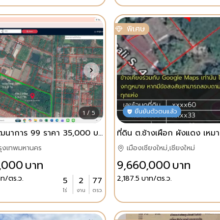
พิเศษ
ยืนยันตัวตนแล้ว
1 / 5
ขายที่ดินพัฒนาการ 99 ราคา 35,000 บาท/ ตร.วา
รุงเทพมหานคร
เมืองเชียงใหม่,เชียงใหม่
,000
บาท
9,660,000
บาท
ท/ตร.ว.
2,187.5
บาท/ตร.ว.
5
2
77
ไร่
งาน
ตรว.