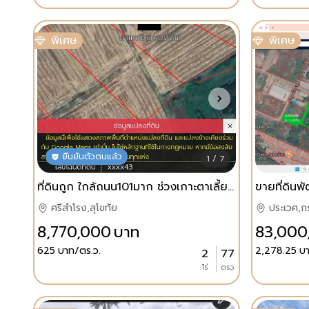
พิเศษ
พิเศษ
ยืนยันตัวตนแล้ว
1 / 7
ที่ดินถูก ใกล้ถนน101มาก ช่วงเกาะตาเลี้ยง อ.ศรีสำโรง เหมาะการลงทุนพัฒนาอสังหา ธุรกิจ เก็บไว้เพื่ออนาคต
ศรีสำโรง,สุโขทัย
ประเวศ,ก
8,770,000
บาท
83,000
625
บาท/ตร.ว.
2,278.25
บา
2
77
ไร่
ตรว.