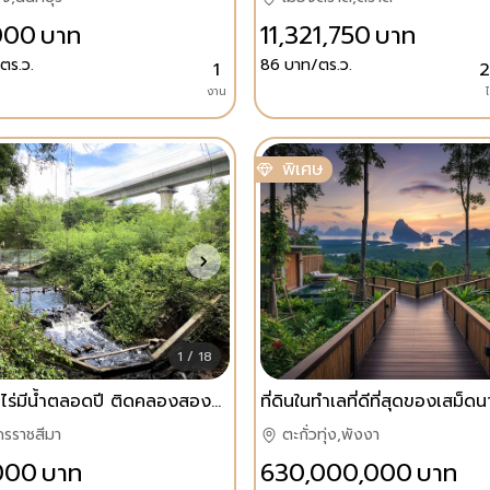
000
บาท
11,321,750
บาท
ตร.ว.
86
บาท/ตร.ว.
1
2
งาน
ไ
พิเศษ
1 / 18
ที่ดินโฉนด4ไร่มีน้ำตลอดปี ติดคลองสองด้าน อ.สูงเนิน จ.นครราชสีมา
ที่ดินในทำเลที่ดีที่สุดของเสม็ดน
ครราชสีมา
ตะกั่วทุ่ง,พังงา
000
บาท
630,000,000
บาท