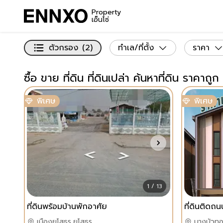
Property
เอ็นโซ่
ตัวกรอง
(2)
ทำเล/ที่ตั้ง
ราคา
ซื้อ ขาย ที่ดิน ที่ดินเปล่า ค้นหาที่ดิน ราคาถูก
พิเศษ
พิเศษ
1 / 13
ที่ดินพร้อมบ้านพักอาศัย
เมืองยโสธร,ยโสธร
บางบัวทอ