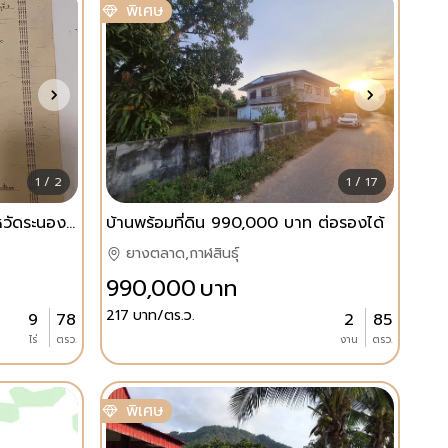
พิเศษ
1 / 2
1 / 17
ที่ดิน 9 ไร่ ข้างศูนย์ราชการจังหวัดระนอง ใกล้สนามบิน บ่อน้ำพุร้อน
บ้านพร้อมที่ดิน 990,000 บาท ต่อรองได้
ยางตลาด,กาฬสินธุ์
990,000
บาท
217
บาท/ตร.ว.
9
78
2
85
ไร่
ตรว.
งาน
ตรว.
พิเศษ