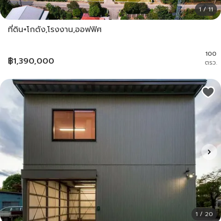
1 / 11
ที่ดิน+โกดัง,โรงงาน,ออฟฟิศ
100
฿
1,390,000
ตรว.
1 / 20