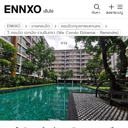
เอ็นโซ่
ค้นหา
ลงขาย
เมนู
ENNXO
ขายคอนโด
คอนโดกรุงเทพมหานคร
วี คอนโด เอกมัย-รามอินทรา (We Condo Ekkamai - Ramindra)
1/12