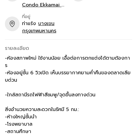
Condo Ekkamai -
Ramindra)
ที่อยู่
ท่าแร้ง
บางเขน
กรุงเทพมหานคร
รายละเอียด
-ห้องสภาพใหม่ ใช้งานน้อย เอื้อต่อการตกแต่งได้ตามต้องกา
ร
-ห้องอยู่ชั้น 6 วิวเปิด เห็นบรรยากาศยามค่ำคืนของตลาดเลีย
บด่วน
-ใกล้สถานีรถไฟฟ้าสีชมพู/จุดขึ้นลงทางด่วน
สิ่งอำนวยความสะดวกในรัศมี 5 กม.:
-ห้างใหญ่ชั้นนำ
-โรงพยาบาล
-สถานศึกษา