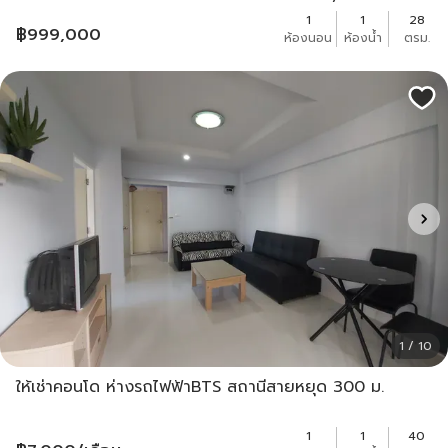
ใกล้เซ็นทรัล รามอินทรา,MRT สายสีชมพ
1
1
28
฿
999,000
ห้องนอน
ห้องน้ำ
ตรม.
1 / 10
ให้เช่าคอนโด ห่างรถไฟฟ้าBTS สถานีสายหยุด 300 ม.
1
1
40