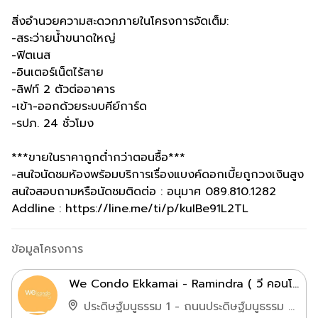
สิ่งอำนวยความสะดวกภายในโครงการจัดเต็ม:
-สระว่ายน้ำขนาดใหญ่
-ฟิตเนส
-อินเตอร์เน็ตไร้สาย
-ลิฟท์ 2 ตัวต่ออาคาร
-เข้า-ออกด้วยระบบคีย์การ์ด
-รปภ. 24 ชั่วโมง
***ขายในราคาถูกต่ำกว่าตอนซื้อ***
-สนใจนัดชมห้องพร้อมบริการเรื่องแบงค์ดอกเบี้ยถูกวงเงินสูง
สนใจสอบถามหรือนัดชมติดต่อ : อนุมาศ 089.810.1282
Addline : https://line.me/ti/p/kuIBe91L2TL
ข้อมูลโครงการ
We Condo Ekkamai - Ramindra ( วี คอนโด เอกมัย-รามอินทรา )
ประดิษฐ์มนูธรรม 1 - ถนนประดิษฐ์มนูธรรม ท่าแร้ง บางเขน