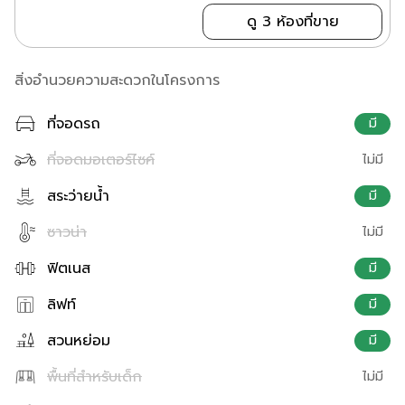
ดู 3 ห้องที่ขาย
สิ่งอำนวยความสะดวกในโครงการ
ที่จอดรถ
มี
ที่จอดมอเตอร์ไซค์
ไม่มี
สระว่ายน้ำ
มี
ซาวน่า
ไม่มี
ฟิตเนส
มี
ลิฟท์
มี
สวนหย่อม
มี
พื้นที่สำหรับเด็ก
ไม่มี