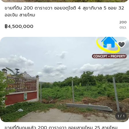
ขายที่ดิน 200 ตารางวา ซอยจตุโชติ 4 สุขาภิบาล 5 ซอย 32
ออเงิน สายไหม
200
฿
4,500,000
ตรว.
1 / 1
ขายที่ดินถมแล้ว 200 ตารางวา ซอยสายไหม 25 สายไหม