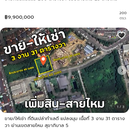
200
฿
9,900,000
ตรว.
1 / 3
ขาย/ให้เช่า ที่ดินเปล่าทำเลดี แปลงมุม เนื้อที่ 3 งาน 31 ตาราง
วา ย่านเขตสายไหม สุขาภิบาล 5