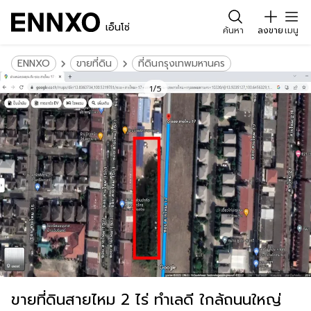
เอ็นโซ่
ค้นหา
ลงขาย
เมนู
ENNXO
ขายที่ดิน
ที่ดินกรุงเทพมหานคร
1/5
ขายที่ดินสายไหม 2 ไร่ ทำเลดี ใกล้ถนนใหญ่