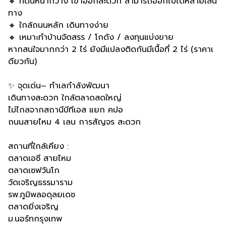
🔸 ที่ดินหน้ากว้าง เข้าออกสะดวก สามารถออกไปได้หลายเส้น
ทาง
🔸 ใกล้ถนนหลัก เดินทางง่าย
🔸 เหมาะทำบ้านจัดสรร / โกดัง / ลงทุนแบ่งขาย
หากสนใจมากกว่า 2 ไร่ ยังมีแปลงติดกันมีเนื้อที่ 2 ไร่ (ราคาเ
ดียวกัน)
✨ จุดเด่น– ทำเลกำลังพัฒนา
เดินทางสะดวก ใกล้ตลาดสดใหญ่
ไม่ไกลจากสถานีบีทีเอส แยก คปอ
ถนนสายไหม 4 เลน การสัญจร สะดวก
สถานที่ใกล้เคียง :
ตลาดเอซี สายไหม
ตลาดเซฟวันโก
วัดเจริญธรรมาราม
รพ.ภูมิพลอดุลยเดช
ตลาดยิ่งเจริญ
ม.นอร์ทกรุงเทพ