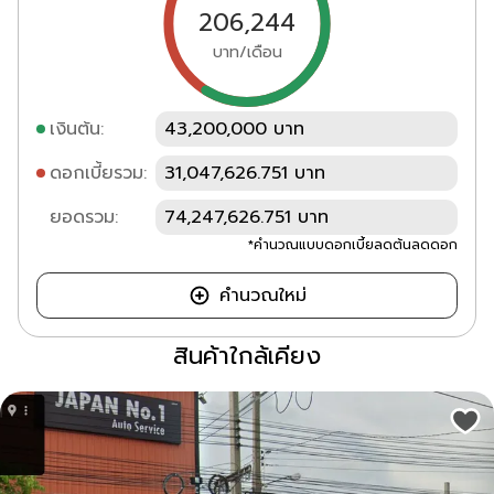
206,244
บาท/เดือน
เงินต้น:
43,200,000 บาท
ดอกเบี้ยรวม:
31,047,626.751 บาท
ยอดรวม:
74,247,626.751 บาท
*คำนวณแบบดอกเบี้ยลดต้นลดดอก
คำนวณใหม่
สินค้าใกล้เคียง