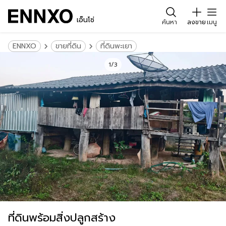
เอ็นโซ่
ค้นหา
ลงขาย
เมนู
ENNXO
ขายที่ดิน
ที่ดินพะเยา
1/3
ที่ดินพร้อมสิ่งปลูกสร้าง