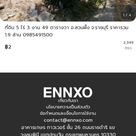
1 / 4
ที่ดิน 5 ไร่ 3 งาน 49 ตารางวา อ.สวนผึ้ง จ.ราชบุรี ราคารวม
1.9 ล้าน 0985491500
2,349
฿
2
ตรว.
เกี่ยวกับเรา
นโยบายความเป็นส่วนตัว
ข้อกำหนดและเงื่อนไขการใช้งาน
contact@ennxo.com
อาคารเกษร ทาวเวอร์ ชั้น 26 ถนนราชดำริ แข
วงลุมพินี เขตปทุมวัน กรุงเทพมหานคร 10330