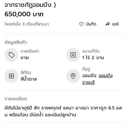
จากราชภัฏจอมบึง )
650,000 บาท
โพสต์เมื่อ 3 เดือนที่ผ่านมา
บันทึก
แชร์
ข้อมูลสินค้า
ขายหรือเช่า
ขนาดที่ดิน
ขาย
1 ไร่ 2 งาน
ที่อยู่
สีที่ดิน
จอมบึง
จอมบึง
สีน้ำตาล
ราชบุรี
รายละเอียด
มีต้นไม้อายุ6ปี สัก ราชพฤกษ์ แคนา ยางนา ราคาถูก 6.5 แส
น พร้อมโอน มีบ่อน้ำ และเนินปลูกบ้าน