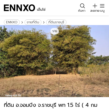
เอ็นโซ่
ค้นหา
ลงขาย
เมนู
ENNXO
ขายที่ดิน
ที่ดินราชบุรี
1/6
ที่ดิน อ.จอมบึง จ.ราชบุรี พท 1.5 ไร่ ( 4 กม