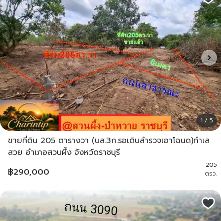
1 / 5
ขายที่ดิน 205 ตารางวา (นส.3ก.รอเดินสำรวจเอาโฉนด)ทำเล
สวย อำเภอสวนผึ้ง จังหวัดราชบุรี
205
฿
290,000
ตรว.