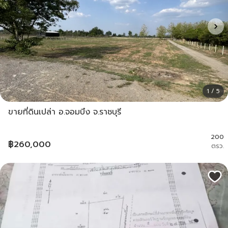
1 / 5
ขายที่ดินเปล่า อ.จอมบึง จ.ราชบุรี
200
฿
260,000
ตรว.