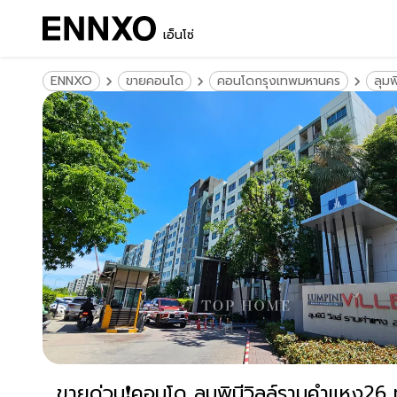
เอ็นโซ่
ENNXO
ขายคอนโด
คอนโดกรุงเทพมหานคร
ลุม
ขายด่วน❗️คอนโด ลุมพินีวิลล์รามคำแหง26 