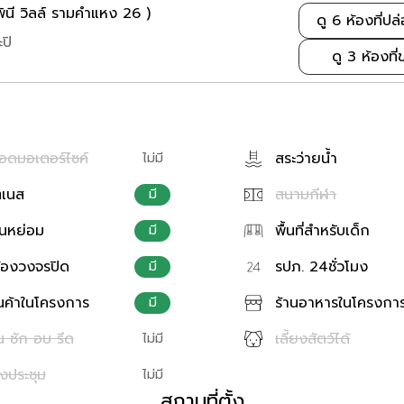
ี วิลล์ รามคำแหง 26 )
ดู 6 ห้องที่ปล
ปิ
ดู 3 ห้องที
จอดมอเตอร์ไซค์
สระว่ายน้ำ
ไม่มี
ตเนส
สนามกีฬา
มี
นหย่อม
พื้นที่สำหรับเด็ก
มี
้องวงจรปิด
รปภ. 24ชั่วโมง
มี
านค้าในโครงการ
ร้านอาหารในโครงกา
มี
น ซัก อบ รีด
เลี้ยงสัตว์ได้
ไม่มี
องประชุม
ไม่มี
สถานที่ตั้ง