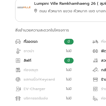
Lumpini Ville Ramkhamhaeng 26 ( ลุมพิน
ถนน หัวหมาก แขวง หัวหมาก เขต บางกะ
สิ่งอำนวยความสะดวกในโครงการ
ที่จอดรถ
ที่
มี
ซาวน่า
ฟิ
ไม่มี
ลิฟท์
สว
มี
ห้องสมุด
กล
ไม่มี
แสกนนิ้ว/Keycard
ร้
ไม่มี
EV Charger
ร้า
ไม่มี
บริการรถรับส่ง
ห้
ไม่มี