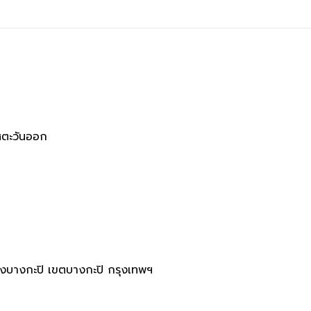
ิศตะวันออก
วงบางกะปิ เขตบางกะปิ กรุงเทพฯ