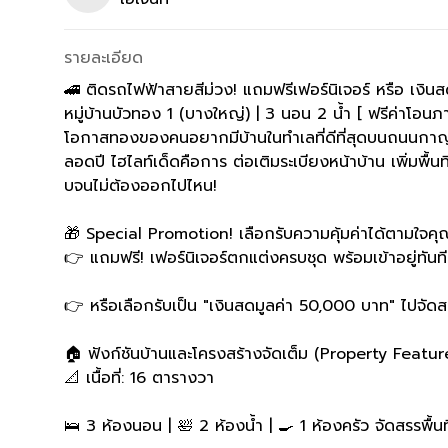
รายละเอียด
🚄 ติดรถไฟฟ้าสายสีม่วง! แถมฟรีเฟอร์นิเจอร์ หรือ เงิ
หมู่บ้านบัวทอง 1 (บางใหญ่) | 3 นอน 2 น้ำ [ ฟรีค่าโอนภ
โอกาสทองของคนอยากมีบ้านในทำเลที่ดีที่สุดบนถนนกาญจนา
ลอดปี ไฮไลท์เด็ดคือการ ต่อเติมระเบียงหน้าบ้าน เพิ่มพื
บจนไม่ต้องออกไปไหน!
🎁 Special Promotion! เลือกรับความคุ้มค่าได้ตามใจคุ
👉 แถมฟรี! เฟอร์นิเจอร์ตกแต่งครบชุด พร้อมเข้าอยู่ทันที
👉 หรือเลือกรับเป็น "เงินสดมูลค่า 50,000 บาท" ไปจัดส
🏠 ฟังก์ชันบ้านและโครงสร้างจัดเต็ม (Property Featur
📐 เนื้อที่: 16 ตารางวา
🛌 3 ห้องนอน | 🛀 2 ห้องน้ำ | 🍳 1 ห้องครัว จัดสรรพื้นท