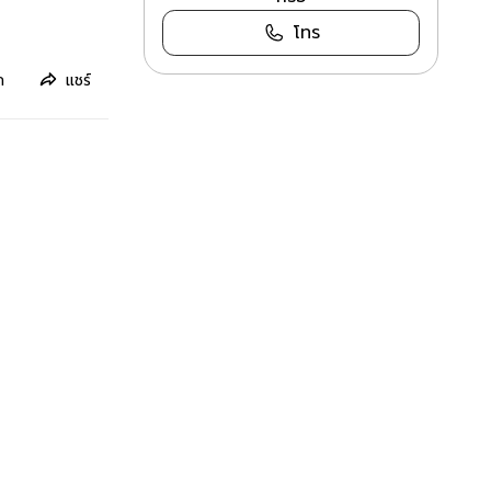
โทร
ก
แชร์