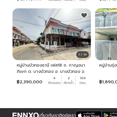
1 / 19
หมู่บ้านบัวทองธานี เฟส18 ถ. กาญจนา
หมู่บ้านร
ภิเษก ต. บางบัวทอง อ. บางบัวทอง จ.
นนทบุรี
4
2
104
฿
2,390,000
฿
1,890,
ห้องนอน
ห้องน้ำ
ตรม.
เกี่ยวกับเรา
ติดต่อเรา