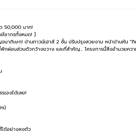
นสด 50,000 บาท!
าษีอากรทั้งหมด! ]
ภิเษก! บ้านทาวน์เฮาส์ 2 ชั้น ปรับปรุงสวยงาม หน้าบ้านหัน "ทิศ
้นที่พักผ่อนส่วนตัวกว้างขวาง และที่สำคัญ... โครงการนี้สิ่งอำนวย
ณ
รรเองได้เลย!
es)
ี่ได้อย่างลงตัว