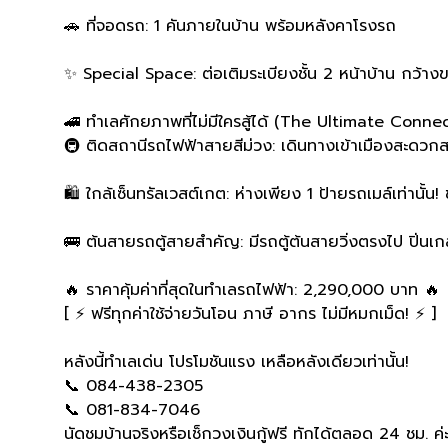
🚗 ที่จอดรถ: 1 คันภายในบ้าน พร้อมหลังคาโรงรถ
✨ Special Space: ต่อเติมระเบียงชั้น 2 หน้าบ้าน กว้าง
🚄 ทำเลศักยภาพที่ไม่มีใครสู้ได้ (The Ultimate Connec
🚇 ติดสถานีรถไฟฟ้าสายสีม่วง: เดินทางเข้าเมืองสะดวก
🛍️ ใกล้เซ็นทรัลเวสต์เกต: ห่างเพียง 1 ป้ายรถเมล์เท่านั้น
🚌 ต้นสายรถตู้สายสำคัญ: มีรถตู้ต้นสายวิ่งตรงไป ปิ่นเก
🔥 ราคาคุ้มค่าที่สุดในทำเลรถไฟฟ้า: 2,290,000 บาท 🔥
[ ⚡️ ฟรีทุกค่าใช้จ่ายวันโอน ภาษี อากร ไม่มีหมกเม็ด! ⚡️ ]
หลังนี้ทำเลเด่น โปรโมชันแรง เหลือหลังเดียวเท่านั้น!
📞 084-438-2305
📞 081-834-7046
นัดชมบ้านจริงหรือเช็กวงเงินกู้ฟรี ทักได้ตลอด 24 ชม. ค่