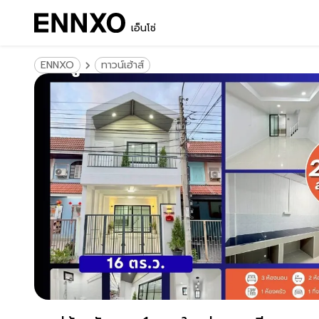
เอ็นโซ่
ENNXO
ทาวน์เฮ้าส์