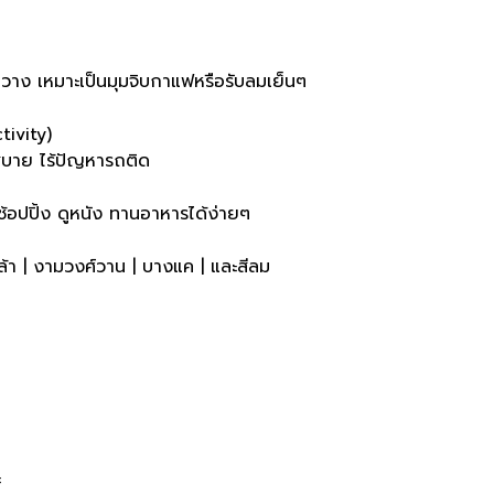
ขวาง เหมาะเป็นมุมจิบกาแฟหรือรับลมเย็นๆ
tivity)
สบาย ไร้ปัญหารถติด
! ช้อปปิ้ง ดูหนัง ทานอาหารได้ง่ายๆ
ล้า | งามวงศ์วาน | บางแค | และสีลม
ะ