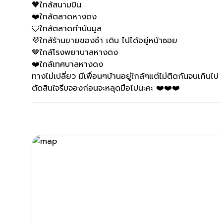
🧡ใกล้สนามบิน
❤️ใกล้ตลาดหางดง
🩵ใกล้ตลาดกำนันมูล
💜ใกล้ร้านขายของชำ เดิน ไปได้อยู่หน้าซอย
🤎ใกล้โรงพยาบาลหางดง
❤️ใกล้เทศบาลหางดง
ทางไม่เปลี่ยว มีเพื่อนๆบ้านอยู่ใกล้ๆแต่ไม่ติดกันจนเกินไป
ตัดสินใจรีบจองก่อนจะหลุดมือไปนะคะ ❤️❤️❤️