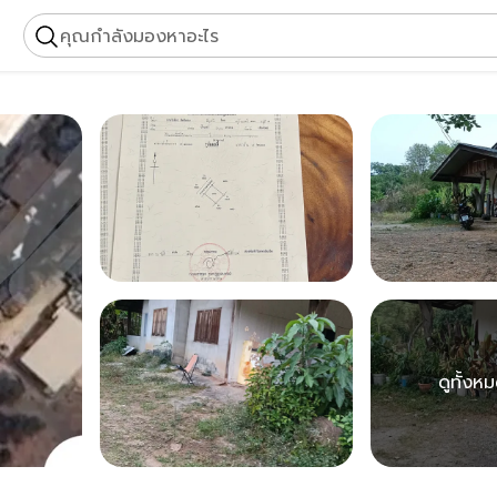
คุณกำลังมองหาอะไร
ดูทั้งห