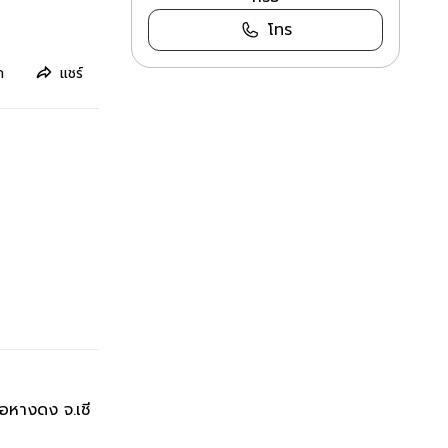
โทร
ก
แชร์
ภอหางดง จ.เชี