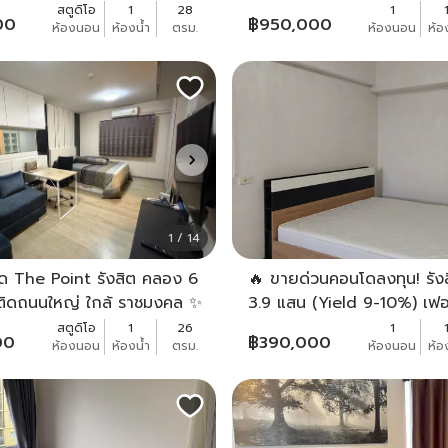
สตูดิโอ
1
28
1
00
฿
950,000
ห้องนอน
ห้องน้ำ
ตรม.
ห้องนอน
ห้อ
1 / 14
 The Point รังสิต คลอง 6
🔥 ขายด่วนคอนโดลงทุน! รังส
ิดถนนใหญ่ ใกล้ ราชมงคล ✨
3.9 แสน (Yield 9-10%) เฟอ
ร้อมอยู่ เฟอร์ฯครบ บิ้วอินทั้ง
พร้อมปล่อยเช่า
สตูดิโอ
1
26
1
00
฿
390,000
ห้องนอน
ห้องน้ำ
ตรม.
ห้องนอน
ห้อ