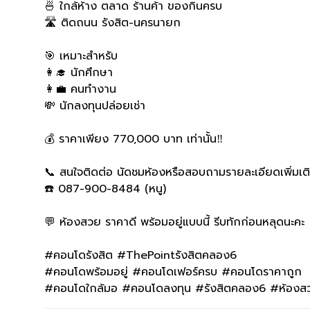
🍜 ใกล้ห้าง ตลาด ร้านค้า ของกินครบ
🛣 ติดถนน รังสิต-นครนายก
🎯 เหมาะสำหรับ
👩‍🎓 นักศึกษา
👩‍💼 คนทำงาน
💸 นักลงทุนปล่อยเช่า
💰 ราคาเพียง 770,000 บาท เท่านั้น‼️
📞 สนใจติดต่อ นัดชมห้องหรือสอบถามรายละเอียดเพิ่มเต
☎️ 087-900-8484 (หนู)
💬 ห้องสวย ราคาดี พร้อมอยู่แบบนี้ รีบทักก่อนหลุดนะคะ 
#คอนโดรังสิต #ThePointรังสิตคลอง6
#คอนโดพร้อมอยู่ #คอนโดเฟอร์ครบ #คอนโดราคาถูก
#คอนโดใกล้มอ #คอนโดลงทุน #รังสิตคลอง6 #ห้องสว