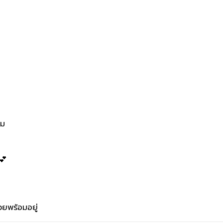
ิม
💕
ยพร้อมอยู่