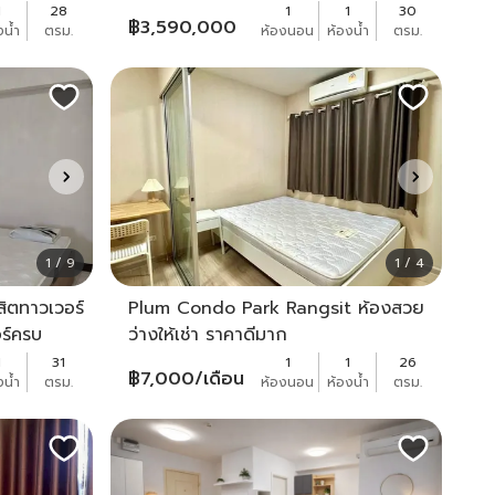
อยู่ ใกล้มหาวิทยาลัยธรรมศาสตร์ ศูนย์
1
28
1
1
30
฿
3,590,000
งน้ำ
ตรม.
ห้องนอน
ห้องน้ำ
ตรม.
รังสิต
1 / 9
1 / 4
ิตทาวเวอร์
Plum Condo Park Rangsit ห้องสวย
ร์ครบ
ว่างให้เช่า ราคาดีมาก
1
31
1
1
26
฿
7,000
/เดือน
งน้ำ
ตรม.
ห้องนอน
ห้องน้ำ
ตรม.