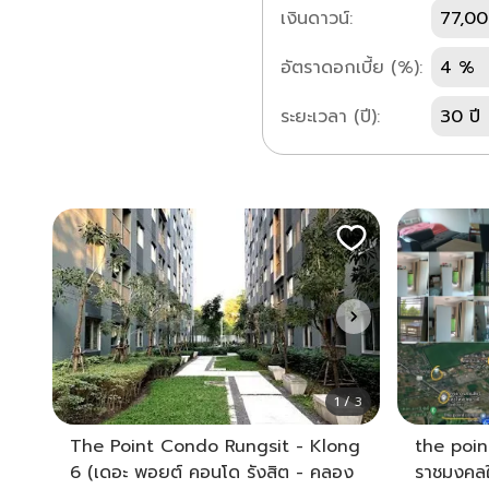
เงินดาวน์:
77,00
อัตราดอกเบี้ย (%):
4 %
ระยะเวลา (ปี):
30 ปี
1 / 3
The Point Condo Rungsit - Klong
the poin
6 (เดอะ พอยต์ คอนโด รังสิต - คลอง
ราชมงคลใก