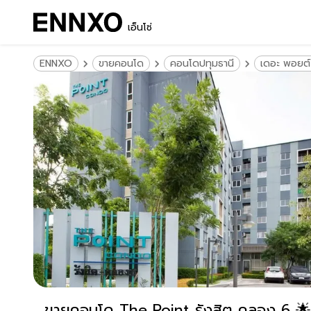
เอ็นโซ่
ENNXO
ขายคอนโด
คอนโดปทุมธานี
เดอะ พอยต์
ขายคอนโด The Point รังสิต คลอง 6 🌟คอนโดติดถน