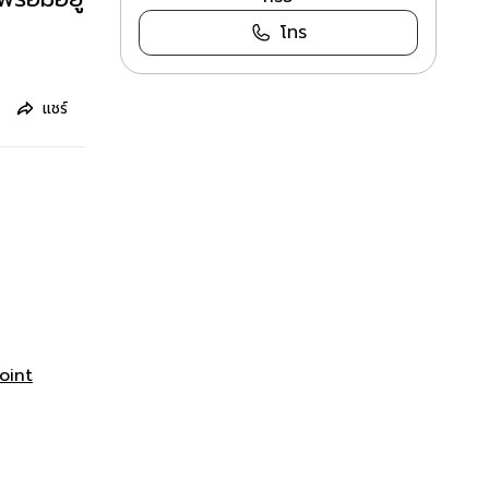
โทร
แชร์
oint