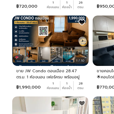
6)
1
1
26
฿
720,000
฿
950,0
ห้องนอน
ห้องน้ำ
ตรม.
1 / 10
ขาย JW Condo ดอนเมือง 28.47
ขายคอนโด
ตร.ม. 1 ห้องนอน เฟอร์ครบ พร้อมอยู่
🌟คอนโดต
ใกล้สนามบินดอนเมือง
ห้องสวย พ
1
1
28
฿
1,990,000
฿
770,0
ห้องนอน
ห้องน้ำ
ตรม.
ห้อง ✨