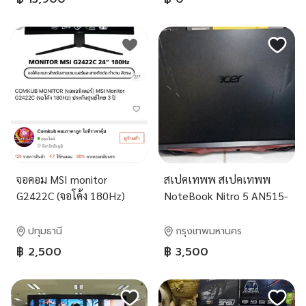
GB DDR4 3200MHz
STORAGE : 512
จอคอม MSI monitor
สเปคเทพพ สเปคเทพพ
G2422C (จอโค้ง 180Hz)
NoteBook Nitro 5 AN515-
ประกันเหลือ1ปี
57-58RL (ขายซาก-
เมนบอร์ดเสีย) (ขายซาก-
ปทุมธานี
กรุงเทพมหานคร
เมนบอร์ดเสีย) 3500บาท
฿ 2,500
฿ 3,500