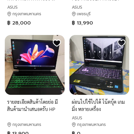
ประกันศูนย์
(มือสอง)
ASUS
ASUS
กรุงเทพมหานคร
เพชรบุรี
฿ 28,000
฿ 13,990
รายละเอียดสินค้าโดยย่อ มี
ผ่อนไปใช้ไปได้ โน้ตบุ้ค เกม
สินค้ามานำเสนอครับ HP
มิ่ง หลายเครื่อง
Pavilion Gaming - 15-
ASUS
ec1028ax CPU : AMD
กรุงเทพมหานคร
กรุงเทพมหานคร
RYZEN 7 4800H RAM : 16
฿ 13,900
฿ 0