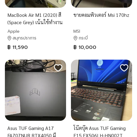
MacBook Air M1 (2020) สี
ขายคอมพิวเตอร์ Msi 170hz
(Space Grey) เน้นใช้ทำงาน
ความจุ Ram8 Ssd 256GB
Apple
MSI
ราคาจบๆ 11,590.- เครื่อง
สมุทรปราการ
กระบี่
สุดท้ายมาไวไปไว
฿ 11,590
฿ 10,000
Asus TUF Gaming A17
โน๊ตบุ๊ค Asus TUF Gaming
FA707NUR RTX4050 มี
F15 FX506LH-HN002T