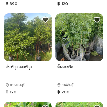
฿ 390
฿ 120
ต้นพิกุล ดอกพิกุล
ต้นมะขวิด
กาญจนบุรี
กาฬสินธุ์
฿ 120
฿ 200