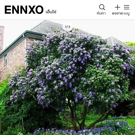
เอ็นโซ่
ค้นหา
ลงขาย
เมนู
1/3