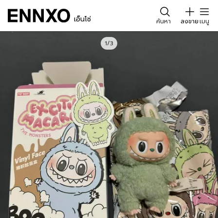
เอ็นโซ่
ค้นหา
ลงขาย
เมนู
1/3