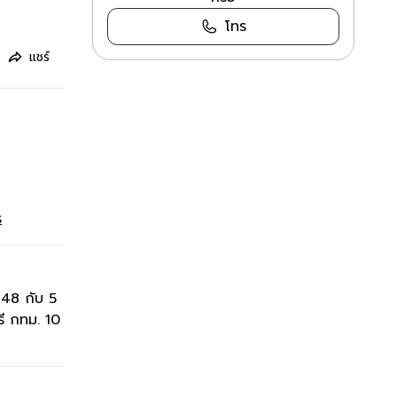
โทร
แชร์
ร
 48 กับ 5
รี กทม. 10