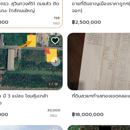
8 ตรว. สุวินทวงศ์51 ถมแล้ว ติด
ขายที่ดินชาญเมืองราคาถูก
รณะ ใกล้ถนนใหญ่
จอก)
198
,000
฿
2,500,000
ตรว.
1 / 16
่า มี 3 แปลง โชนคุ้มเกล้า
ที่ดินสวยๆทำเลทองเขตคลอ
ง
30,000
000
฿
18,000,000
ตรว.