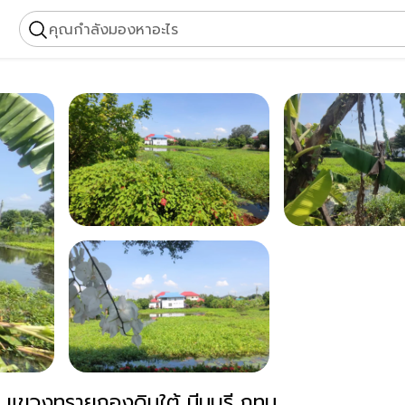
คุณกำลังมองหาอะไร
ขายด่วน ที่ดิน 200ตร.วา เขตคลองสามวา แขวงทรายกองดินใต้ มีนบุรี กทม.