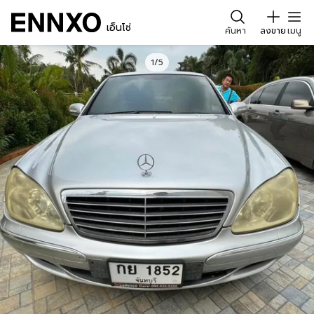
เอ็นโซ่
ค้นหา
ลงขาย
เมนู
1/5