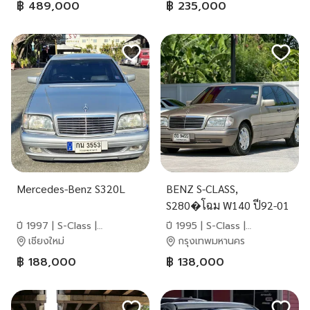
฿ 489,000
฿ 235,000
Mercedes-Benz S320L
BENZ S-CLASS,
S280�โฉม W140 ปี92-01
ปี1995 รุ่นกาบร่องแล้ว
ปี 1997 | S-Class |
ปี 1995 | S-Class |
เครื่องยนต์เบนซิน 2.8 เกียร์
Mercedes-Benz
Mercedes-Benz
เชียงใหม่
กรุงเทพมหานคร
ออโต้ ไมล์ 241,614 Km.
฿ 188,000
฿ 138,000
#ราคาโปรโมชั่น ราคา
158,000.- (ขายเงินส