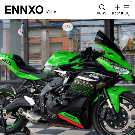
เอ็นโซ่
ค้นหา
ลงขาย
เมนู
1/4