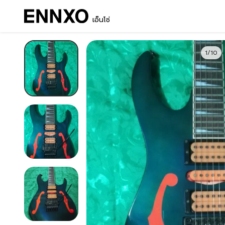
เอ็นโซ่
1/10