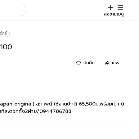
ลงขาย
เมนู
ต้าร์
M100
บันทึก
แชร์
apan original) สภาพดี ใช้งานปกติ 65,500บ.พร้อมเป๋า นั
นๆที่สะดวกทั้ง2ฝ่าย/0944786788