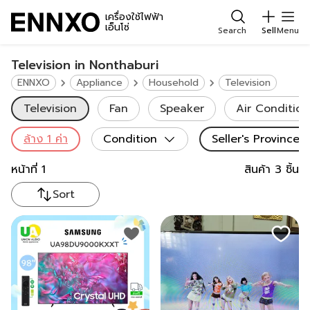
เครื่องใช้ไฟฟ้า
เอ็นโซ่
Search
Sell
Menu
Television in Nonthaburi
ENNXO
Appliance
Household
Television
Television
Fan
Speaker
Air Condition
ล้าง
1
ค่า
Condition
Seller's Province
:
หน้าที่
1
สินค้า
3
ชิ้น
Sort