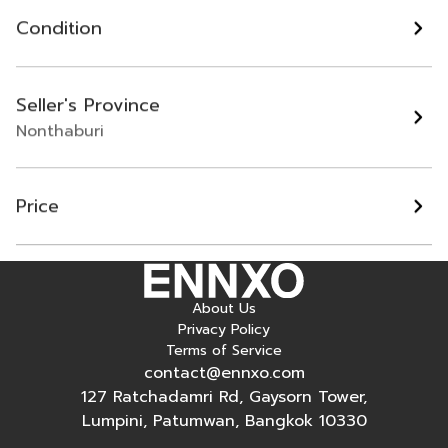
ทีวี32นิ้วซื้อมายังไม่เคยใช้
Condition
Nonthaburi
Seller's Province
฿ 1,900
Nonthaburi
Page
1
Price
About Us
Privacy Policy
Terms of Service
contact@ennxo.com
127 Ratchadamri Rd, Gaysorn Tower,
Lumpini, Patumwan, Bangkok 10330