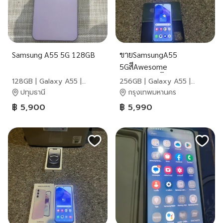
Samsung A55 5G 128GB
ขายSamsungA55
5GสีAwesome
iceBlue256กิ๊กRam12สภาพ
128GB | Galaxy A55 |
256GB | Galaxy A55 |
สวยๆใช้งานดีทุกๆฟังชั้น
Samsung
Samsung
ปทุมธานี
กรุงเทพมหานคร
ถูกๆๆๆ
฿ 5,900
฿ 5,990