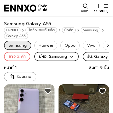
มือถือ
เอ็นโซ่
ค้นหา
ลงขาย
เมนู
Samsung Galaxy A55
ENNXO
มือถือและแท็บเล็ต
มือถือ
Samsung
Galaxy A55
Samsung
Huawei
Oppo
Vivo
Xi
ล้าง
2
ค่า
ยี่ห้อ
:
Samsung
รุ่น
:
Galaxy A
หน้าที่
1
สินค้า
9
ชิ้น
เรียงตาม