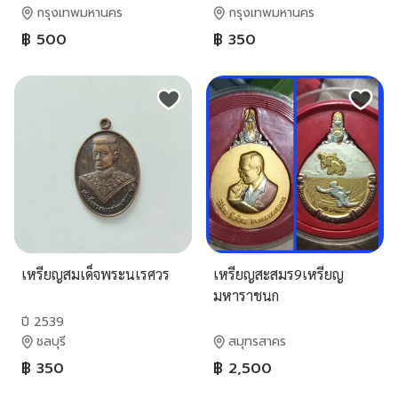
พระชนมพรรษา 6 รอบ (72
กรุงเทพมหานคร
กรุงเทพมหานคร
พรรษา) ตอกโค๊ต ๙ กล่อง
฿ 500
฿ 350
เดิม สำนักนายกรัฐมนตรี จัด
สร้าง
เหรียญสมเด็จพระนเรศวร
เหรียญสะสมร9เหรียญ
มหาราชนก
ปี 2539
ชลบุรี
สมุทรสาคร
฿ 350
฿ 2,500