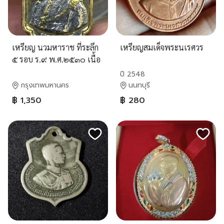
เหรียญ นวมหาราช ที่ระลึก
เหรียญสมเด็จพระนเรศวร
๕ รอบ ร.๙ พ.ศ.๒๕๓๐ เนื้อ
เงินสามกษัตริย์ กล่องเดิม
ปี 2548
สวยครับ
กรุงเทพมหานคร
นนทบุรี
฿ 1,350
฿ 280