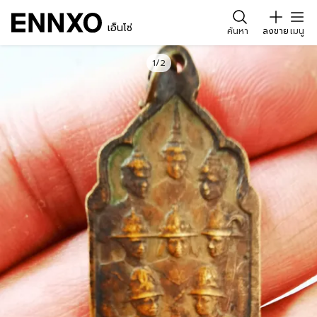
เอ็นโซ่
ค้นหา
ลงขาย
เมนู
1/2