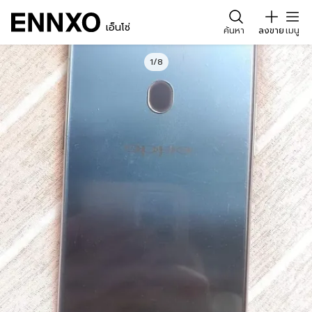
เอ็นโซ่
ค้นหา
ลงขาย
เมนู
1/8