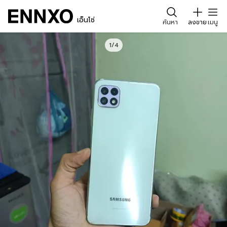
เอ็นโซ่
ค้นหา
ลงขาย
เมนู
1/4