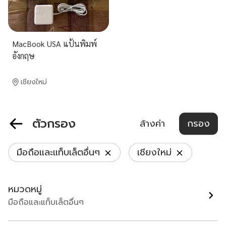
MacBook USA แป้นพิมพ์
อังกฤษ
เชียงใหม่
฿ 2,500
ตัวกรอง
ล้างค่า
กรอง
หน้า
1
มือถือและแท็บเล็ตอื่นๆ
เชียงใหม่
หมวดหมู่
เกี่ยวกับเรา
มือถือและแท็บเล็ตอื่นๆ
นโยบายความเป็นส่วนตัว
ข้อกำหนดและเงื่อนไขการใช้งาน