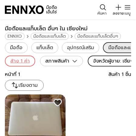
มือถือ
เอ็นโซ่
ค้นหา
ลงขาย
เมนู
มือถือและแท็บเล็ต อื่นๆ ใน เชียงใหม่
ENNXO
มือถือและแท็บเล็ต
มือถือและแท็บเล็ตอื่นๆ
มือถือ
แท็บเล็ต
อุปกรณ์เสริม
มือถือและแท็บ
ล้าง
1
ค่า
สภาพสินค้า
จังหวัดผู้ขาย
:
เชียงใ
หน้าที่
1
สินค้า
1
ชิ้น
เรียงตาม