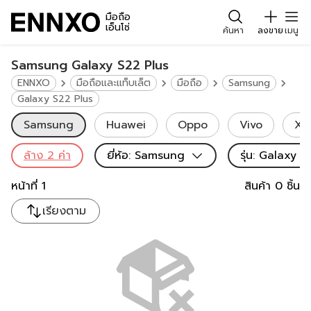
มือถือ
เอ็นโซ่
ค้นหา
ลงขาย
เมนู
Samsung Galaxy S22 Plus
ENNXO
มือถือและแท็บเล็ต
มือถือ
Samsung
Galaxy S22 Plus
Samsung
Huawei
Oppo
Vivo
Xi
ล้าง
2
ค่า
ยี่ห้อ
:
Samsung
รุ่น
:
Galaxy S
หน้าที่
1
สินค้า
0
ชิ้น
เรียงตาม